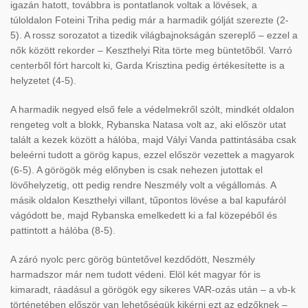
igazán hatott, továbbra is pontatlanok voltak a lövések, a
túloldalon Foteini Triha pedig már a harmadik gólját szerezte (2-
5). A rossz sorozatot a tizedik világbajnokságán szereplő – ezzel a
nők között rekorder – Keszthelyi Rita törte meg büntetőből. Varró
centerből fórt harcolt ki, Garda Krisztina pedig értékesítette is a
helyzetet (4-5).
A harmadik negyed első fele a védelmekről szólt, mindkét oldalon
rengeteg volt a blokk, Rybanska Natasa volt az, aki először utat
talált a kezek között a hálóba, majd Vályi Vanda pattintásába csak
beleérni tudott a görög kapus, ezzel először vezettek a magyarok
(6-5). A görögök még előnyben is csak nehezen jutottak el
lövőhelyzetig, ott pedig rendre Neszmély volt a végállomás. A
másik oldalon Keszthelyi villant, tűpontos lövése a bal kapufáról
vágódott be, majd Rybanska emelkedett ki a fal közepéből és
pattintott a hálóba (8-5).
A záró nyolc perc görög büntetővel kezdődött, Neszmély
harmadszor már nem tudott védeni. Elöl két magyar fór is
kimaradt, ráadásul a görögök egy sikeres VAR-ozás után – a vb-k
történetében először van lehetőségük kikérni ezt az edzőknek –