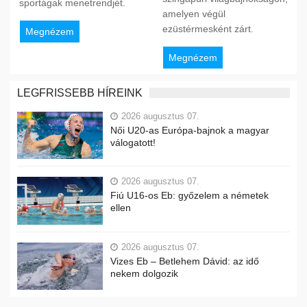
sportágak menetrendjét.
amelyen végül
ezüstérmesként zárt.
Megnézem
Megnézem
LEGFRISSEBB HÍREINK
2026 augusztus 07.
Női U20-as Európa-bajnok a magyar
válogatott!
2026 augusztus 07.
Fiú U16-os Eb: győzelem a németek
ellen
2026 augusztus 07.
Vizes Eb – Betlehem Dávid: az idő
nekem dolgozik