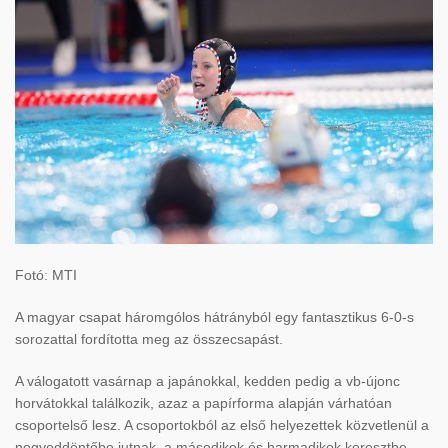
Fotó: MTI
A magyar csapat háromgólos hátrányból egy fantasztikus 6-0-s
sorozattal fordította meg az összecsapást.
A válogatott vasárnap a japánokkal, kedden pedig a vb-újonc
horvátokkal találkozik, azaz a papírforma alapján várhatóan
csoportelső lesz. A csoportokból az első helyezettek közvetlenül a
negyeddöntőbe jutnak, a másodikok és harmadikok keresztbe