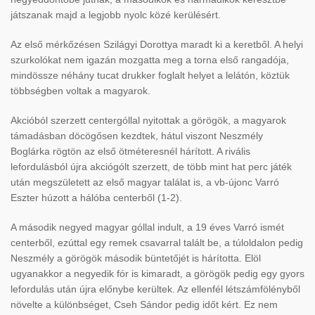
játszanak majd a legjobb nyolc közé kerülésért.
Az első mérkőzésen Szilágyi Dorottya maradt ki a keretből. A helyi
szurkolókat nem igazán mozgatta meg a torna első rangadója,
mindössze néhány tucat drukker foglalt helyet a lelátón, köztük
többségben voltak a magyarok.
Akcióból szerzett centergóllal nyitottak a görögök, a magyarok
támadásban döcögősen kezdtek, hátul viszont Neszmély
Boglárka rögtön az első ötméteresnél hárított. A rivális
lefordulásból újra akciógólt szerzett, de több mint hat perc játék
után megszületett az első magyar találat is, a vb-újonc Varró
Eszter húzott a hálóba centerből (1-2).
A második negyed magyar góllal indult, a 19 éves Varró ismét
centerből, ezúttal egy remek csavarral talált be, a túloldalon pedig
Neszmély a görögök második büntetőjét is hárította. Elöl
ugyanakkor a negyedik fór is kimaradt, a görögök pedig egy gyors
lefordulás után újra előnybe kerültek. Az ellenfél létszámfölényből
növelte a különbséget, Cseh Sándor pedig időt kért. Ez nem