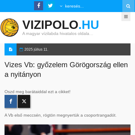
VIZIPOLO
.HU
A magyar vízilabda hivatalos oldala…
2025 július 11.
Vizes Vb: győzelem Görögország ellen
a nyitányon
Oszd meg barátaiddal ezt a cikket!
A Vb első meccsén, rögtön megnyertük a csoportrangadót.