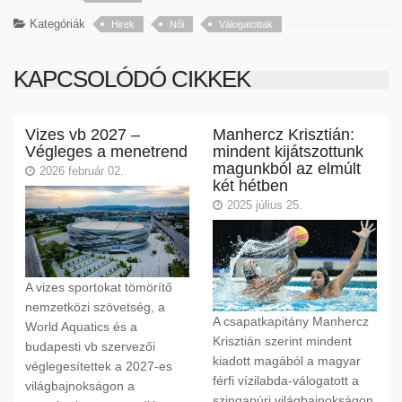
Kategóriák
Hirek
Női
Válogatottak
KAPCSOLÓDÓ CIKKEK
Vizes vb 2027 –
Manhercz Krisztián:
Végleges a menetrend
mindent kijátszottunk
magunkból az elmúlt
2026 február 02.
két hétben
2025 július 25.
A vizes sportokat tömörítő
nemzetközi szövetség, a
A csapatkapitány Manhercz
World Aquatics és a
Krisztián szerint mindent
budapesti vb szervezői
kiadott magából a magyar
véglegesítettek a 2027-es
férfi vízilabda-válogatott a
világbajnokságon a
szingapúri világbajnokságon,