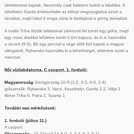
ötmétereset kaptak, Neszmély csak beleérni tudott a labdába. A
túloldalon Garda értékesítette az előnyt megnyugtatva ezzel a
társakat, majd hátul ő maga zárta le blokkjával a görög támadást.
A rivális Triha ötödik találatával zárkózott fel ismét egy gólra, majd
egy rossz átadást lefülelve ismét ő tört kapura, és ki is használta
a ziccert (9-9). Bő egy perccel a vége előtt fórt kapott a magyar
válogatott, Rybanska használta ki a lehetőséget, eldöntve ezzel a
meccset.
Női vízilabdatorna, C csoport, 1. forduló:
Magyarország
-Görögország 10-9 (1-2, 3-3, 4-0, 2-4)
gólszerzők: Rybanska 3, Varró, Keszthelyi, Garda 2-2, Vályi 1
illetve Triha 6, Patra 2, Szanta 1
További mai mérkőzések:
1. forduló (július 11.)
A csoport:
Olaszország
– Új-Zéland 14-9 (1-2, 3-4, 5-2, 5-1)