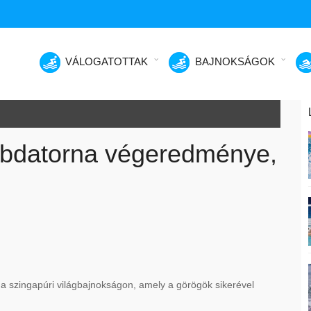
VÁLOGATOTTAK
BAJNOKSÁGOK
ilabdatorna végeredménye,
 a szingapúri világbajnokságon, amely a görögök sikerével