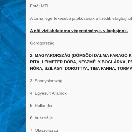
Fotó: MTI
A torna legértékesebb játékosának a tizedik világbajno
A női vízilabdatorna végeredménye, világbajnok:
Görögország
2. MAGYARORSZÁG (DÖMSÖDI DALMA FARAGÓ KA
RITA, LEIMETER DÓRA, NESZMÉLY BOGLÁRKA, P
NÓRA, SZILÁGYI DOROTTYA, TIBA PANNA, TORMA
3. Spanyolország
4. Egyesült Államok
5. Hollandia
6. Ausztrália
7. Olaszország