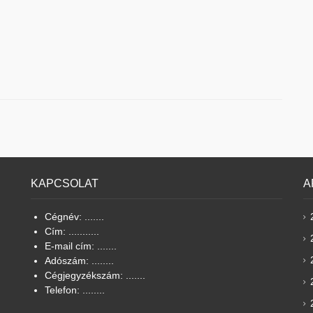
KAPCSOLAT
A
Cégnév: .......
Cím: ...........
E-mail cím: .......
Adószám: ........
Cégjegyzékszám: .......
Telefon: ........