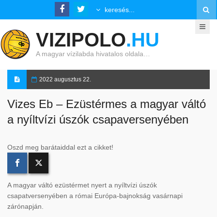
VIZIPOLO
.HU
A magyar vízilabda hivatalos oldala…
2022 augusztus 22.
Vizes Eb – Ezüstérmes a magyar váltó
a nyíltvízi úszók csapaversenyében
Oszd meg barátaiddal ezt a cikket!
A magyar váltó ezüstérmet nyert a nyíltvízi úszók
csapatversenyében a római Európa-bajnokság vasárnapi
zárónapján.