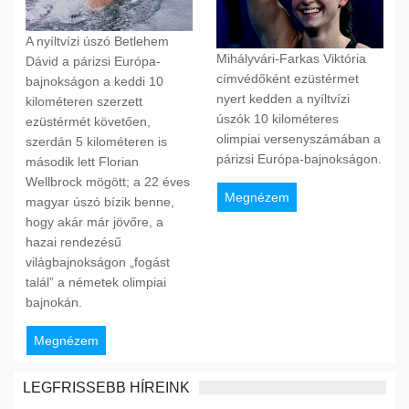
A nyíltvízi úszó Betlehem
Mihályvári-Farkas Viktória
Dávid a párizsi Európa-
címvédőként ezüstérmet
bajnokságon a keddi 10
nyert kedden a nyíltvízi
kilométeren szerzett
úszók 10 kilométeres
ezüstérmét követően,
olimpiai versenyszámában a
szerdán 5 kilométeren is
párizsi Európa-bajnokságon.
második lett Florian
Wellbrock mögött; a 22 éves
Megnézem
magyar úszó bízik benne,
hogy akár már jövőre, a
hazai rendezésű
világbajnokságon „fogást
talál” a németek olimpiai
bajnokán.
Megnézem
LEGFRISSEBB HÍREINK