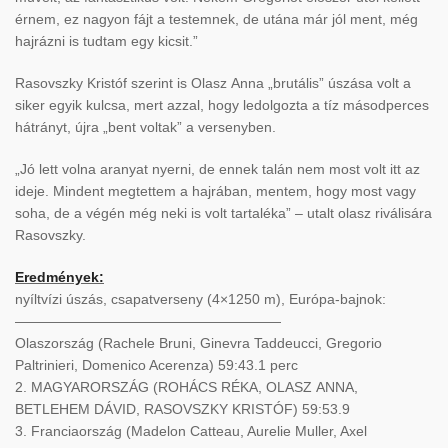
érnem, ez nagyon fájt a testemnek, de utána már jól ment, még
hajrázni is tudtam egy kicsit.”
Rasovszky Kristóf szerint is Olasz Anna „brutális” úszása volt a
siker egyik kulcsa, mert azzal, hogy ledolgozta a tíz másodperces
hátrányt, újra „bent voltak” a versenyben.
„Jó lett volna aranyat nyerni, de ennek talán nem most volt itt az
ideje. Mindent megtettem a hajrában, mentem, hogy most vagy
soha, de a végén még neki is volt tartaléka” – utalt olasz riválisára
Rasovszky.
Eredmények:
nyíltvízi úszás, csapatverseny (4×1250 m), Európa-bajnok:
———————————————————
Olaszország (Rachele Bruni, Ginevra Taddeucci, Gregorio
Paltrinieri, Domenico Acerenza) 59:43.1 perc
2. MAGYARORSZÁG (ROHÁCS RÉKA, OLASZ ANNA,
BETLEHEM DÁVID, RASOVSZKY KRISTÓF) 59:53.9
3. Franciaország (Madelon Catteau, Aurelie Muller, Axel