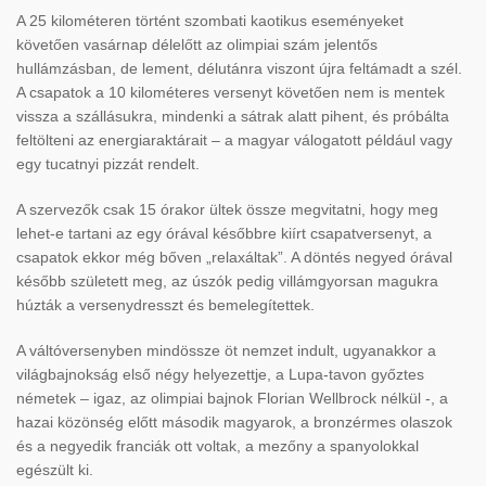
A 25 kilométeren történt szombati kaotikus eseményeket
követően vasárnap délelőtt az olimpiai szám jelentős
hullámzásban, de lement, délutánra viszont újra feltámadt a szél.
A csapatok a 10 kilométeres versenyt követően nem is mentek
vissza a szállásukra, mindenki a sátrak alatt pihent, és próbálta
feltölteni az energiaraktárait – a magyar válogatott például vagy
egy tucatnyi pizzát rendelt.
A szervezők csak 15 órakor ültek össze megvitatni, hogy meg
lehet-e tartani az egy órával későbbre kiírt csapatversenyt, a
csapatok ekkor még bőven „relaxáltak”. A döntés negyed órával
később született meg, az úszók pedig villámgyorsan magukra
húzták a versenydresszt és bemelegítettek.
A váltóversenyben mindössze öt nemzet indult, ugyanakkor a
világbajnokság első négy helyezettje, a Lupa-tavon győztes
németek – igaz, az olimpiai bajnok Florian Wellbrock nélkül -, a
hazai közönség előtt második magyarok, a bronzérmes olaszok
és a negyedik franciák ott voltak, a mezőny a spanyolokkal
egészült ki.