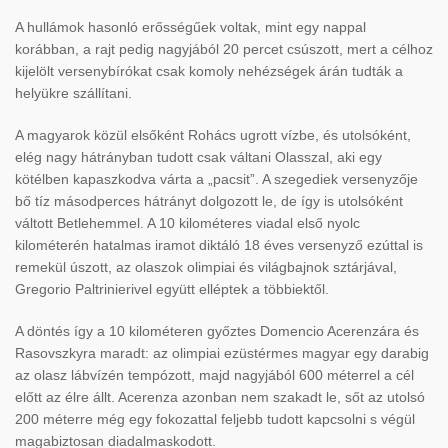
A hullámok hasonló erősségűek voltak, mint egy nappal
korábban, a rajt pedig nagyjából 20 percet csúszott, mert a célhoz
kijelölt versenybírókat csak komoly nehézségek árán tudták a
helyükre szállítani.
A magyarok közül elsőként Rohács ugrott vízbe, és utolsóként,
elég nagy hátrányban tudott csak váltani Olasszal, aki egy
kötélben kapaszkodva várta a „pacsit”. A szegediek versenyzője
bő tíz másodperces hátrányt dolgozott le, de így is utolsóként
váltott Betlehemmel. A 10 kilométeres viadal első nyolc
kilométerén hatalmas iramot diktáló 18 éves versenyző ezúttal is
remekül úszott, az olaszok olimpiai és világbajnok sztárjával,
Gregorio Paltrinierivel együtt elléptek a többiektől.
A döntés így a 10 kilométeren győztes Domencio Acerenzára és
Rasovszkyra maradt: az olimpiai ezüstérmes magyar egy darabig
az olasz lábvízén tempózott, majd nagyjából 600 méterrel a cél
előtt az élre állt. Acerenza azonban nem szakadt le, sőt az utolsó
200 méterre még egy fokozattal feljebb tudott kapcsolni s végül
magabiztosan diadalmaskodott.