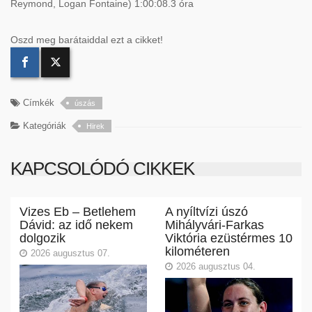
Reymond, Logan Fontaine) 1:00:08.3 óra
Oszd meg barátaiddal ezt a cikket!
Címkék
úszás
Kategóriák
Hirek
KAPCSOLÓDÓ CIKKEK
Vizes Eb – Betlehem
A nyíltvízi úszó
Dávid: az idő nekem
Mihályvári-Farkas
dolgozik
Viktória ezüstérmes 10
kilométeren
2026 augusztus 07.
2026 augusztus 04.