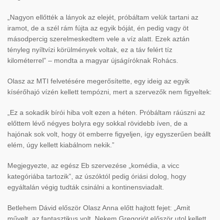
„Nagyon ellőtték a lányok az elejét, próbáltam velük tartani az
iramot, de a szél rám fújta az egyik bóját, én pedig vagy öt
másodpercig szerelmeskedtem vele a víz alatt. Ezek aztán
tényleg nyíltvízi körülmények voltak, ez a táv felért tíz
kilométerrel” – mondta a magyar újságíróknak Rohács.
Olasz az MTI felvetésére megerősítette, egy ideig az egyik
kísérőhajó vízén kellett tempózni, mert a szervezők nem figyeltek:
„Ez a sokadik bírói hiba volt ezen a héten. Próbáltam ráúszni az
előttem lévő négyes bolyra egy sokkal rövidebb íven, de a
hajónak sok volt, hogy öt emberre figyeljen, így egyszerűen beállt
elém, úgy kellett kiabálnom nekik.”
Megjegyezte, az egész Eb szervezése „komédia, a vicc
kategóriába tartozik”, az úszóktól pedig óriási dolog, hogy
egyáltalán végig tudták csinálni a kontinensviadalt.
Betlehem Dávid először Olasz Anna előtt hajtott fejet: „Amit
művelt, az fantasztikus volt. Nekem Gregoriót először utol kellett