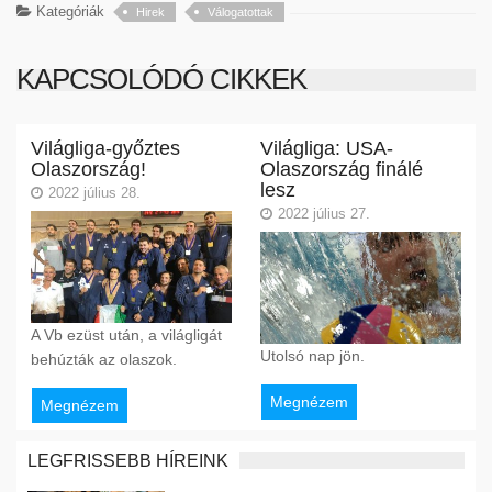
Kategóriák
Hirek
Válogatottak
KAPCSOLÓDÓ CIKKEK
Világliga-győztes
Világliga: USA-
Olaszország!
Olaszország finálé
lesz
2022 július 28.
2022 július 27.
A Vb ezüst után, a világligát
Utolsó nap jön.
behúzták az olaszok.
Megnézem
Megnézem
LEGFRISSEBB HÍREINK