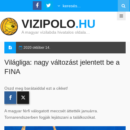
VIZIPOLO
.HU
A magyar vízilabda hivatalos oldala…
2020 október 14.
Világliga: nagy változást jelentett be a
FINA
Oszd meg barátaiddal ezt a cikket!
A magyar férfi válogatott meccsét áttették januárra.
Tornarendszerben fogják lejátszani a találkozókat.