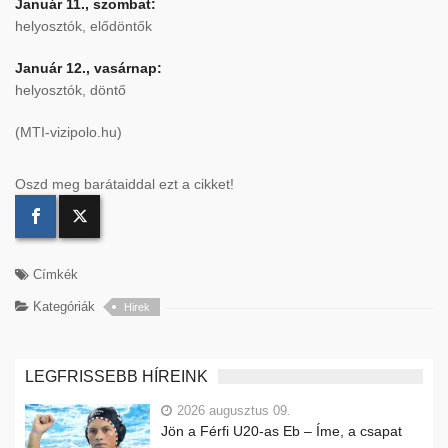
Január 11., szombat:
helyosztók, elődöntők
Január 12., vasárnap:
helyosztók, döntő
(MTI-vizipolo.hu)
Oszd meg barátaiddal ezt a cikket!
Címkék
Kategóriák
Hirek
LEGFRISSEBB HÍREINK
2026 augusztus 09.
Jön a Férfi U20-as Eb – Íme, a csapat