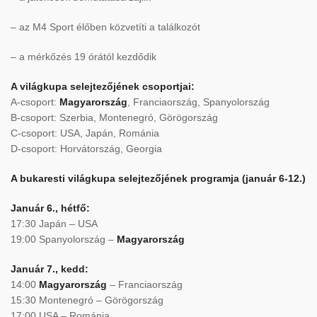
– az M4 Sport élőben közvetíti a találkozót
– a mérkőzés 19 órától kezdődik
A világkupa selejtezőjének csoportjai:
A-csoport:
Magyarország
, Franciaország, Spanyolország
B-csoport: Szerbia, Montenegró, Görögország
C-csoport: USA, Japán, Románia
D-csoport: Horvátország, Georgia
A bukaresti világkupa selejtezőjének programja (január 6-12.)
Január 6., hétfő:
17:30 Japán – USA
19:00 Spanyolország –
Magyarország
Január 7., kedd:
14:00
Magyarország
– Franciaország
15:30 Montenegró – Görögország
17:00 USA – Románia