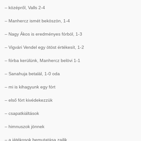
– középről, Valls 2-4
– Manhercz ismét beköszön, 1-4
– Nagy Ákos is eredményes fórból, 1-3
– Vigvári Vendel egy ötöst értékesít, 1-2
– fórba kerülünk, Manhercz belövi 1-1
– Sanahuja betalál, 1-0 oda
– mi is kihagyunk egy fórt
– első fórt kivédekezzük
– csapatkiáltások
– himnuszok jönnek
– a játékosok bemutatása zajlik