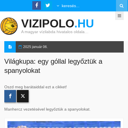
VIZIPOLO
.HU
A magyar vízilabda hivatalos oldala…
2025 január 06.
Világkupa: egy góllal legyőztük a
spanyolokat
Oszd meg barátaiddal ezt a cikket!
Manhercz vezetésével legyőztük a spanyolokat.