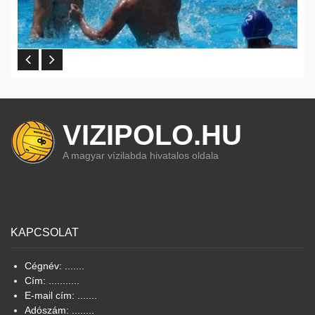
VIZIPOLO.HU
A magyar vízilabda hivatalos oldala
KAPCSOLAT
Cégnév: .......
Cím: ...........
E-mail cím: .......
Adószám: ........