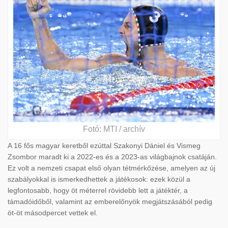
Fotó: MTI / archív
A 16 fős magyar keretből ezúttal Szakonyi Dániel és Vismeg
Zsombor maradt ki a 2022-es és a 2023-as világbajnok csatáján.
Ez volt a nemzeti csapat első olyan tétmérkőzése, amelyen az új
szabályokkal is ismerkedhettek a játékosok: ezek közül a
legfontosabb, hogy öt méterrel rövidebb lett a játéktér, a
támadóidőből, valamint az emberelőnyök megjátszásából pedig
öt-öt másodpercet vettek el.