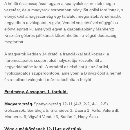
A hétfői összecsapáson ugyan a spanyolok szerezték meg a
vezetést, de a magyarok sorozatban négy lőtt góllal fordítottak, s
előnyükből a nagyszünetig egy találatot megőriztek. A harmadik
negyedben a válogatott Vigvári Vendel vezetésével négygólos
előnyt épített ki, amelyből egyet a csapatkapitány Manhercz
Krisztián gólerős játékának köszönhetően a végső dudaszóig
megtartott.
A magyarok kedden 14 órától a franciákkal találkoznak, a
háromcsapatos csoport első helyezettje közvetlenül a
negyeddöntőbe kerül. A tornáról az első hat jut az áprilisi,
nyolccsapatos szuperdöntőbe, amelyben a B divízióból a német
és a holland válogatott már biztosította a helyét.
Eredmény, A csoport, 1. forduló:
Magyarország
-Spanyolország 12-11 (4-3, 2-2, 4-1, 2-5)
Gólszerzők: Sanahuja 5, Granados 3, Daura 1, Valls, Valera ill.
Manhercz 6, Vigvári Vendel 3, Burián 2, Nagy Ákos
Vége a mérkőzésnek 12-11-re győztünk