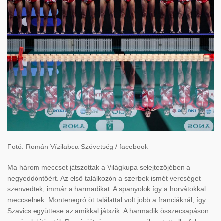
Fotó: Román Vízilabda Szövetség / facebook
Ma három meccset játszottak a Világkupa selejtezőjében a
negyeddöntőért. Az első találkozón a szerbek ismét vereséget
szenvedtek, immár a harmadikat. A spanyolok így a horvátokkal
meccselnek. Montenegró öt találattal volt jobb a franciáknál, így
Szavics együttese az amikkal játszik. A harmadik összecsapáson