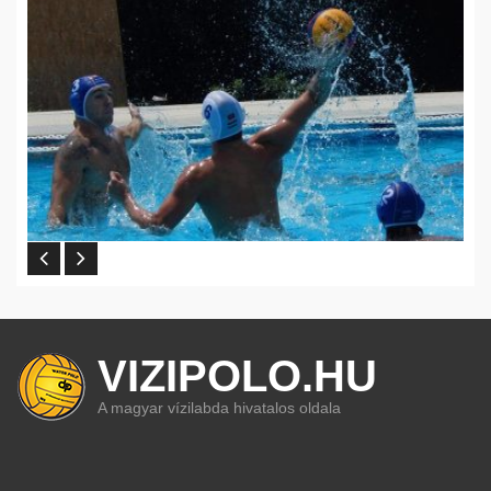
VIZIPOLO.HU
A magyar vízilabda hivatalos oldala