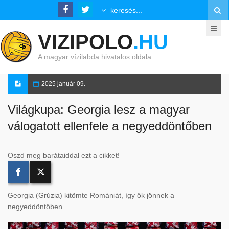
VIZIPOLO
.HU
A magyar vízilabda hivatalos oldala…
2025 január 09.
Világkupa: Georgia lesz a magyar
válogatott ellenfele a negyeddöntőben
Oszd meg barátaiddal ezt a cikket!
Georgia (Grúzia) kitömte Romániát, így ők jönnek a
negyeddöntőben.