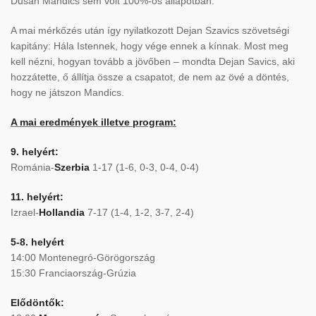
Dusan Mandics sem volt 100%-os állapotban.
A mai mérkőzés után így nyilatkozott Dejan Szavics szövetségi
kapitány: Hála Istennek, hogy vége ennek a kínnak. Most meg
kell nézni, hogyan tovább a jövőben – mondta Dejan Savics, aki
hozzátette, ő állítja össze a csapatot, de nem az övé a döntés,
hogy ne játszon Mandics.
A mai eredmények illetve program:
9. helyért:
Románia-
Szerbia
1-17 (1-6, 0-3, 0-4, 0-4)
11. helyért:
Izrael-
Hollandia
7-17 (1-4, 1-2, 3-7, 2-4)
5-8. helyért
14:00 Montenegró-Görögország
15:30 Franciaország-Grúzia
Elődöntők: