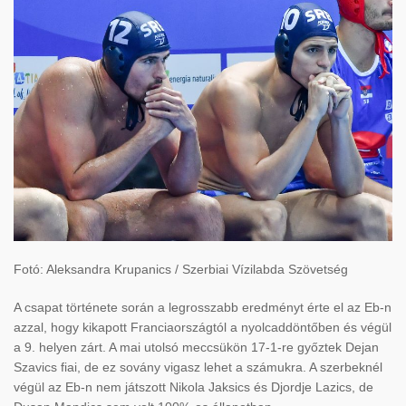
Fotó: Aleksandra Krupanics / Szerbiai Vízilabda Szövetség
A csapat története során a legrosszabb eredményt érte el az Eb-n
azzal, hogy kikapott Franciaországtól a nyolcaddöntőben és végül
a 9. helyen zárt. A mai utolsó meccsükön 17-1-re győztek Dejan
Szavics fiai, de ez sovány vigasz lehet a számukra. A szerbeknél
végül az Eb-n nem játszott Nikola Jaksics és Djordje Lazics, de