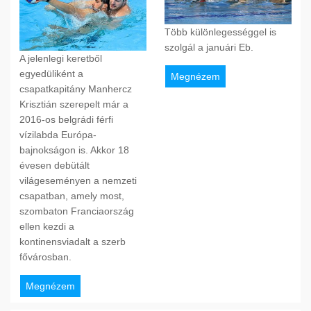
Több különlegességgel is
szolgál a januári Eb.
A jelenlegi keretből
egyedüliként a
Megnézem
csapatkapitány Manhercz
Krisztián szerepelt már a
2016-os belgrádi férfi
vízilabda Európa-
bajnokságon is. Akkor 18
évesen debütált
világeseményen a nemzeti
csapatban, amely most,
szombaton Franciaország
ellen kezdi a
kontinensviadalt a szerb
fővárosban.
Megnézem