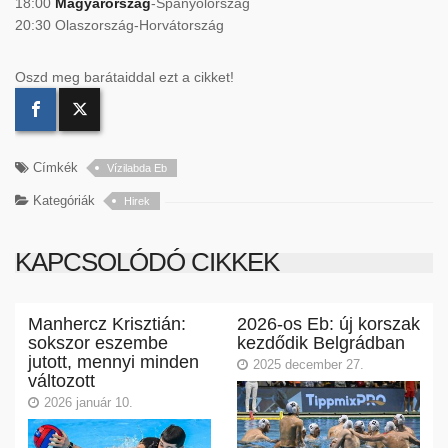
18:00
Magyarország
-Spanyolország
20:30 Olaszország-Horvátország
Oszd meg barátaiddal ezt a cikket!
Címkék
Vízilabda Eb
Kategóriák
Hirek
KAPCSOLÓDÓ CIKKEK
Manhercz Krisztián:
2026-os Eb: új korszak
sokszor eszembe
kezdődik Belgrádban
jutott, mennyi minden
2025 december 27.
változott
2026 január 10.