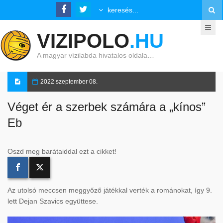
VIZIPOLO
.HU
A magyar vízilabda hivatalos oldala…
2022 szeptember 08.
Véget ér a szerbek számára a „kínos”
Eb
Oszd meg barátaiddal ezt a cikket!
Az utolsó meccsen meggyőző játékkal verték a románokat, így 9.
lett Dejan Szavics együttese.