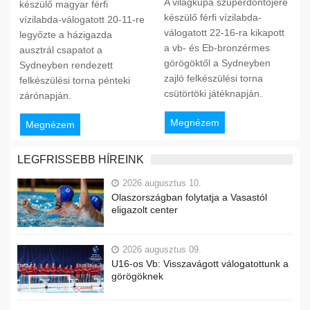
A világkupa szuperdöntőjére
készülő magyar férfi
készülő férfi vízilabda-
vízilabda-válogatott 20-11-re
válogatott 22-16-ra kikapott
legyőzte a házigazda
a vb- és Eb-bronzérmes
ausztrál csapatot a
görögöktől a Sydneyben
Sydneyben rendezett
zajló felkészülési torna
felkészülési torna pénteki
csütörtöki játéknapján.
zárónapján.
Megnézem
Megnézem
LEGFRISSEBB HÍREINK
2026 augusztus 10.
Olaszországban folytatja a Vasastól
eligazolt center
2026 augusztus 09.
U16-os Vb: Visszavágott válogatottunk a
görögöknek