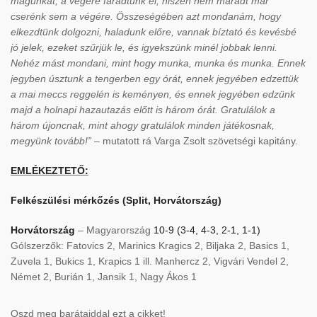
magunkat, a végére fáradtunk el, hiszen nem maradt már
cserénk sem a végére. Összeségében azt mondanám, hogy
elkezdtünk dolgozni, haladunk előre, vannak bíztató és kevésbé
jó jelek, ezeket szűrjük le, és igyekszünk minél jobbak lenni.
Nehéz mást mondani, mint hogy munka, munka és munka. Ennek
jegyben úsztunk a tengerben egy órát, ennek jegyében edzettük
a mai meccs reggelén is keményen, és ennek jegyében edzünk
majd a holnapi hazautazás előtt is három órát. Gratulálok a
három újoncnak, mint ahogy gratulálok minden játékosnak,
megyünk tovább!”
– mutatott rá Varga Zsolt szövetségi kapitány.
EMLÉKEZTETŐ:
Felkészülési mérkőzés (Split, Horvátország)
Horvátország
– Magyarország
10-9 (3-4, 4-3, 2-1, 1-1)
Gólszerzők: Fatovics 2, Marinics Kragics 2, Biljaka 2, Basics 1,
Zuvela 1, Bukics 1, Krapics 1 ill. Manhercz 2, Vigvári Vendel 2,
Német 2, Burián 1, Jansik 1, Nagy Ákos 1
Oszd meg barátaiddal ezt a cikket!