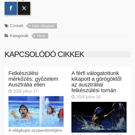
Címkék
Férfi válogatott
Kategóriák
Hirek
KAPCSOLÓDÓ CIKKEK
Felkészülési
A férfi válogatottunk
mérkőzés: győzelem
kikapott a görögöktől
Ausztrália ellen
az ausztráliai
felkészülési tornán
2026 július 17.
2026 július 16.
A világkupa szuperdöntőjére