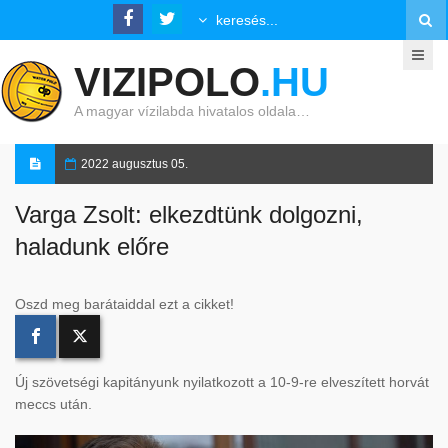
VIZIPOLO
.HU
A magyar vízilabda hivatalos oldala…
2022 augusztus 05.
Varga Zsolt: elkezdtünk dolgozni,
haladunk előre
Oszd meg barátaiddal ezt a cikket!
Új szövetségi kapitányunk nyilatkozott a 10-9-re elveszített horvát
meccs után.