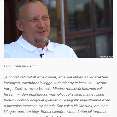
Fotó: fradi.hu / archív
„A horvát válogatott az a csapat, amellyel ebben az időszakban
komolyan, edzőtábor jelleggel tudtunk együtt készülni –
kezdte
Varga Zsolt az mvlsz.hu-nak.
Mindez rendkívül hasznos volt,
hiszen minden edzőmeccs más jelleggel zajlott, mindegyiken
tudtunk komoly dolgokat gyakorolni. A legjobb teljesítményt ezen
a hivatalos meccsen nyújtottuk. Sok volt a kiállításunk, ami nem
kifogás, pusztán tény. Ennek ellenére kimondottan jól tartottuk