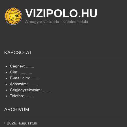
VIZIPOLO.HU
A magyar vízilabda hivatalos oldala
KAPCSOLAT
Cégnév: .......
Cím: ...........
E-mail cím: .......
Adószám: ........
Cégjegyzékszám: .......
Telefon: ........
ARCHÍVUM
2026. augusztus