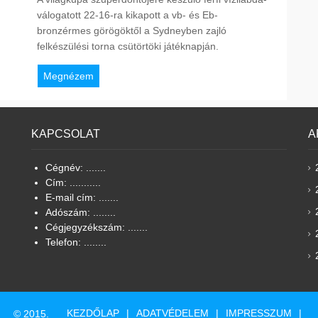
válogatott 22-16-ra kikapott a vb- és Eb-
bronzérmes görögöktől a Sydneyben zajló
felkészülési torna csütörtöki játéknapján.
Megnézem
KAPCSOLAT
A
Cégnév: .......
Cím: ...........
E-mail cím: .......
Adószám: ........
Cégjegyzékszám: .......
Telefon: ........
KEZDŐLAP
ADATVÉDELEM
IMPRESSZUM
© 2015.