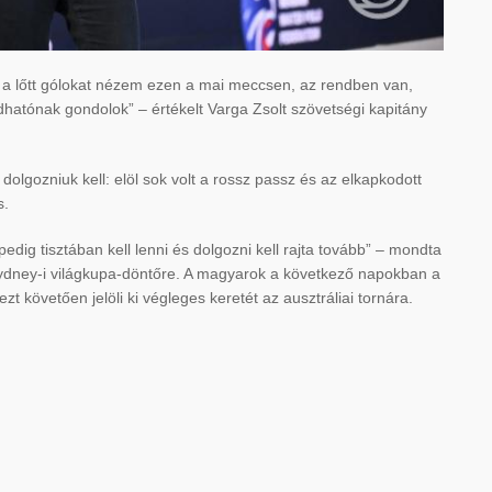
Ha a lőtt gólokat nézem ezen a mai meccsen, az rendben van,
adhatónak gondolok” – értékelt Varga Zsolt szövetségi kapitány
dolgozniuk kell: elöl sok volt a rossz passz és az elkapkodott
s.
pedig tisztában kell lenni és dolgozni kell rajta tovább” – mondta
 sydney-i világkupa-döntőre. A magyarok a következő napokban a
t követően jelöli ki végleges keretét az ausztráliai tornára.