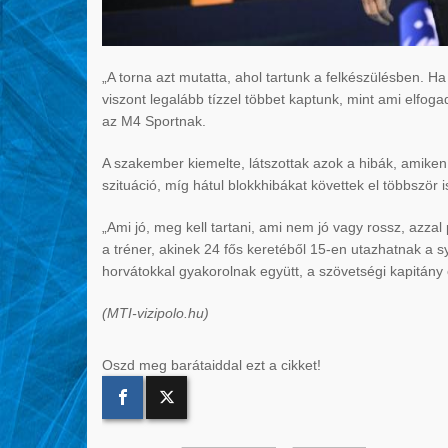
„A torna azt mutatta, ahol tartunk a felkészülésben. 
viszont legalább tízzel többet kaptunk, mint ami elfog
az M4 Sportnak.
A szakember kiemelte, látszottak azok a hibák, amiken 
szituáció, míg hátul blokkhibákat követtek el többször i
„Ami jó, meg kell tartani, ami nem jó vagy rossz, azzal 
a tréner, akinek 24 fős keretéből 15-en utazhatnak a
horvátokkal gyakorolnak együtt, a szövetségi kapitány ez
(MTI-vizipolo.hu)
Oszd meg barátaiddal ezt a cikket!