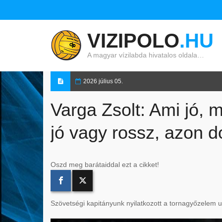
VIZIPOLO
.HU
A magyar vízilabda hivatalos oldala…
2026 július 05.
Varga Zsolt: Ami jó, m
jó vagy rossz, azon do
Oszd meg barátaiddal ezt a cikket!
Szövetségi kapitányunk nyilatkozott a tornagyőzelem u