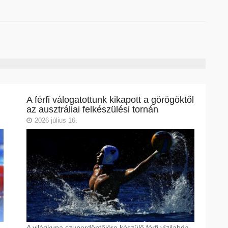
A férfi válogatottunk kikapott a görögöktől
az ausztráliai felkészülési tornán
2026 július 16.
A világkupa szuperdöntőjére készülő férfi vízilabda-