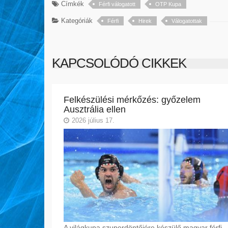
Címkék
Férfi válogatott
OTP Kupa
Kategóriák
Férfi
Hirek
Válogatottak
KAPCSOLÓDÓ CIKKEK
Felkészülési mérkőzés: győzelem
Ausztrália ellen
2026 július 17.
A világkupa szuperdöntőjére készülő magyar férfi