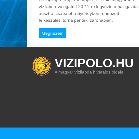
vízilabda-válogatott 20-11-re legyőzte a házigazda
ausztrál csapatot a Sydneyben rendezett
felkészülési torna pénteki zárónapján.
Megnézem
VIZIPOLO.HU
A magyar vízilabda hivatalos oldala