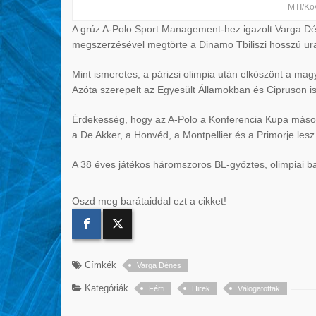
MTI/Ko
A grúz A-Polo Sport Management-hez igazolt Varga Déne
megszerzésével megtörte a Dinamo Tbiliszi hosszú ur
Mint ismeretes, a párizsi olimpia után elköszönt a mag
Azóta szerepelt az Egyesült Államokban és Cipruson is
Érdekesség, hogy az A-Polo a Konferencia Kupa másodi
a De Akker, a Honvéd, a Montpellier és a Primorje lesz 
A 38 éves játékos háromszoros BL-győztes, olimpiai ba
Oszd meg barátaiddal ezt a cikket!
Címkék
Varga Dénes
Kategóriák
Férfi
Hirek
Válogatottak