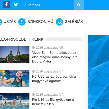
ÚSZÁS
SZINKRON/MŰ
GALÉRIÁK
LEGFRISSEBB HÍREINK
2026 augusztus 08.
Vizes Eb – Bemutatkozott az
első magyar óriás-toronyugró,
Dobra Viktor
2026 augusztus 07.
Női U20-as Európa-bajnok a
magyar válogatott!
2026 augusztus 07.
Fiú U16-os Eb: győzelem a
németek ellen