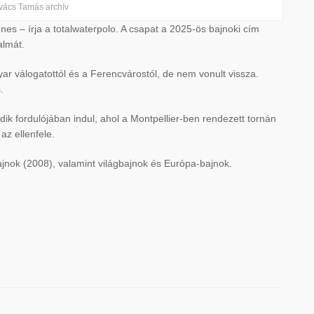
vács Tamás archív
s – írja a totalwaterpolo. A csapat a 2025-ös bajnoki cím
almát.
yar válogatottól és a Ferencvárostól, de nem vonult vissza.
.
k fordulójában indul, ahol a Montpellier-ben rendezett tornán
az ellenfele.
jnok (2008), valamint világbajnok és Európa-bajnok.