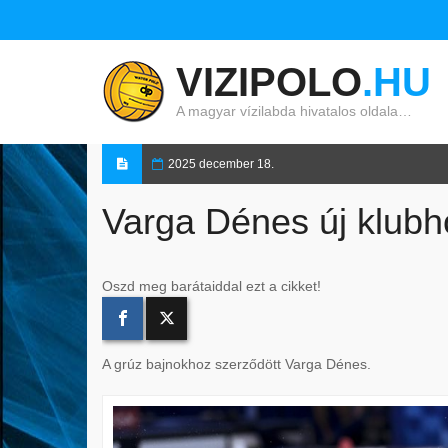
VIZIPOLO
.HU
A magyar vízilabda hivatalos oldala…
2025 december 18.
Varga Dénes új klubh
Oszd meg barátaiddal ezt a cikket!
A grúz bajnokhoz szerződött Varga Dénes.