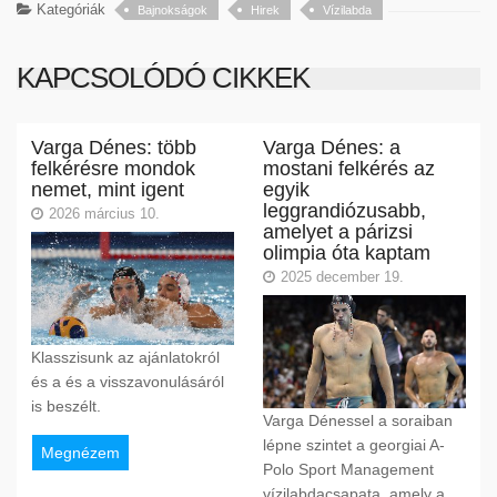
Kategóriák
Bajnokságok
Hirek
Vízilabda
KAPCSOLÓDÓ CIKKEK
Varga Dénes: több
Varga Dénes: a
felkérésre mondok
mostani felkérés az
nemet, mint igent
egyik
leggrandiózusabb,
2026 március 10.
amelyet a párizsi
olimpia óta kaptam
2025 december 19.
Klasszisunk az ajánlatokról
és a és a visszavonulásáról
is beszélt.
Varga Dénessel a soraiban
lépne szintet a georgiai A-
Megnézem
Polo Sport Management
vízilabdacsapata, amely a