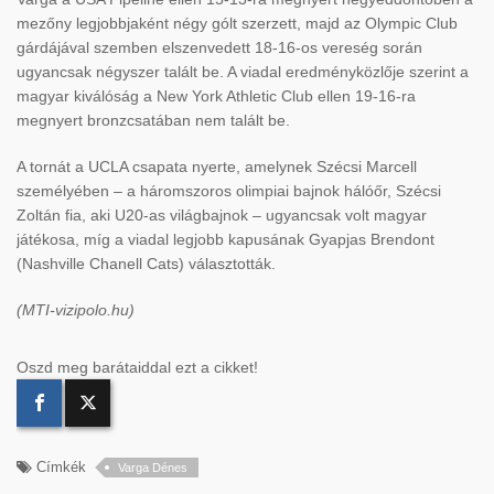
mezőny legjobbjaként négy gólt szerzett, majd az Olympic Club
gárdájával szemben elszenvedett 18-16-os vereség során
ugyancsak négyszer talált be. A viadal eredményközlője szerint a
magyar kiválóság a New York Athletic Club ellen 19-16-ra
megnyert bronzcsatában nem talált be.
A tornát a UCLA csapata nyerte, amelynek Szécsi Marcell
személyében – a háromszoros olimpiai bajnok hálóőr, Szécsi
Zoltán fia, aki U20-as világbajnok – ugyancsak volt magyar
játékosa, míg a viadal legjobb kapusának Gyapjas Brendont
(Nashville Chanell Cats) választották.
(MTI-vizipolo.hu)
Oszd meg barátaiddal ezt a cikket!
Címkék
Varga Dénes