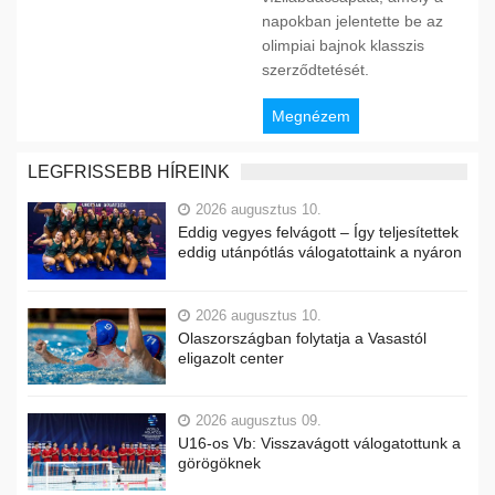
napokban jelentette be az
olimpiai bajnok klasszis
szerződtetését.
Megnézem
LEGFRISSEBB HÍREINK
2026 augusztus 10.
Eddig vegyes felvágott – Így teljesítettek
eddig utánpótlás válogatottaink a nyáron
2026 augusztus 10.
Olaszországban folytatja a Vasastól
eligazolt center
2026 augusztus 09.
U16-os Vb: Visszavágott válogatottunk a
görögöknek