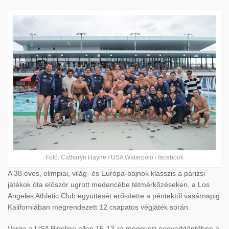
Fotó: Catharyn Hayne / USA Waterpolo / facebook
A 38 éves, olimpiai, világ- és Európa-bajnok klasszis a párizsi
játékok óta először ugrott medencébe tétmérkőzéseken, a Los
Angeles Athletic Club együttesét erősítette a péntektől vasárnapig
Kaliforniában megrendezett 12 csapatos végjáték során.
Varga a USA Pipeline ellen 15-13-ra megnyert negyeddöntőben a