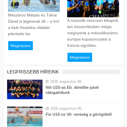
Mészáros Mátyás és Tátrai
A második meccsen kikapott,
Dávid is légiósnak áll – a hírt
ám összesítésben mégis
a klub hivatalos oldalán
megnyerte a másodikszámú
jelentette be.
európai kupasorozatot a
francia együttes.
Megnézem
Megnézem
LEGFRISSEBB HÍREINK
2026 augusztus 06.
Női U20-as Eb: döntőbe jutott
válogatottunk
2026 augusztus 06.
Fiú U16-os Vb: vereség a görögöktől