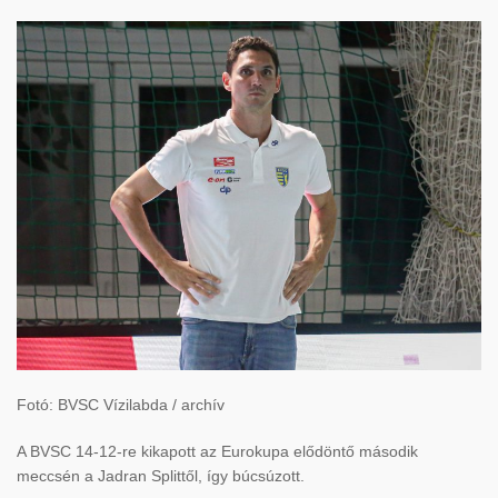
Fotó: BVSC Vízilabda / archív
A BVSC 14-12-re kikapott az Eurokupa elődöntő második
meccsén a Jadran Splittől, így búcsúzott.