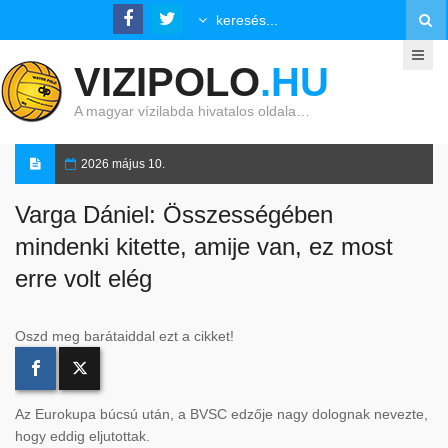
VIZIPOLO
.HU
A magyar vízilabda hivatalos oldala…
2026 május 10.
Varga Dániel: Összességében
mindenki kitette, amije van, ez most
erre volt elég
Oszd meg barátaiddal ezt a cikket!
Az Eurokupa búcsú után, a BVSC edzője nagy dolognak nevezte,
hogy eddig eljutottak.