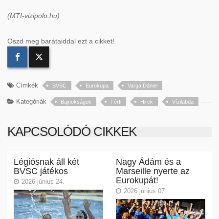
(MTI-vizipolo.hu)
Oszd meg barátaiddal ezt a cikket!
Címkék
BVSC
Eurokupa
Varga Dániel
Kategóriák
Bajnokságok
Férfi
Hirek
Vízilabda
KAPCSOLÓDÓ CIKKEK
Légiósnak áll két
Nagy Ádám és a
BVSC játékos
Marseille nyerte az
Eurokupát!
2026 június 24.
2026 június 07.