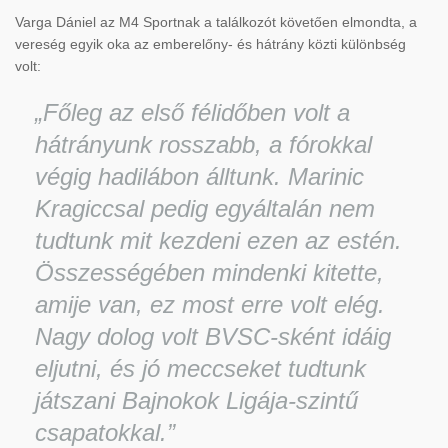
Varga Dániel az M4 Sportnak a találkozót követően elmondta, a
vereség egyik oka az emberelőny- és hátrány közti különbség
volt:
„Főleg az első félidőben volt a
hátrányunk rosszabb, a fórokkal
végig hadilábon álltunk. Marinic
Kragiccsal pedig egyáltalán nem
tudtunk mit kezdeni ezen az estén.
Összességében mindenki kitette,
amije van, ez most erre volt elég.
Nagy dolog volt BVSC-sként idáig
eljutni, és jó meccseket tudtunk
játszani Bajnokok Ligája-szintű
csapatokkal.”