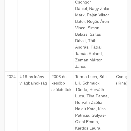
Csongor
Dániel, Nagy Zalán
Márk, Paján Viktor
Bátor, Regős Áron
Vince, Simon
Balázs, Szitás
Dávid, Tóth
András, Tátrai
Tamás Roland,
Zeman Márton
János
2024
U18-as leány
2006 és
Torma Luca, Sóti
Csengt
világbajnokság
később
Lili, Schmuck
(Kína)
születettek
Tünde, Horváth
Luca, Tiba Panna,
Horváth Zsófia,
Hajdú Kata, Kiss
Patrícia, Gulyás-
Oldal Emma,
Kardos Laura,