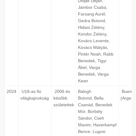
Divják Dejan,
Jámbor Csaba,
Farsang Aurél,
Gedra Botond,
Hidasi Zétény,
Kondor Zétény,
Kovács Levente,
Kovács Mátyás,
Pintér Noah, Rabb
Benedek, Tigyi
Ábel, Varga
Benedek, Varga
Kean
2024
U18-as fiú
2006 és
Balogh
Buenos 
világbajnokság
később
Botond, Bella
(Argent
születettek
Csanád, Benedek
Mór, Borbély
Sándor, Cseh
Maxim, Haverkampf
Bence, Lugosi