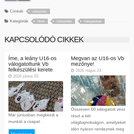
Címkék
utánpótlás
Kategóriák
Hirek
Utánpótlás
Válogatottak
KAPCSOLÓDÓ CIKKEK
Íme, a leány U16-os
Megvan az U16-os Vb
válogatottunk Vb
mezőnye!
felkészülési kerete
2026 május 23.
2026 június 03.
Összesen 60 válogatott vesz
Már júniusban megkezdi a
részt a két
munkát a csapat.
világbajnokságon, amelyeket
idén nyáron rendeznek meg
Megnézem