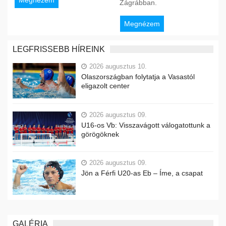
Zágrábban.
Megnézem
LEGFRISSEBB HÍREINK
2026 augusztus 10.
Olaszországban folytatja a Vasastól
eligazolt center
2026 augusztus 09.
U16-os Vb: Visszavágott válogatottunk a
görögöknek
2026 augusztus 09.
Jön a Férfi U20-as Eb – Íme, a csapat
GALÉRIA