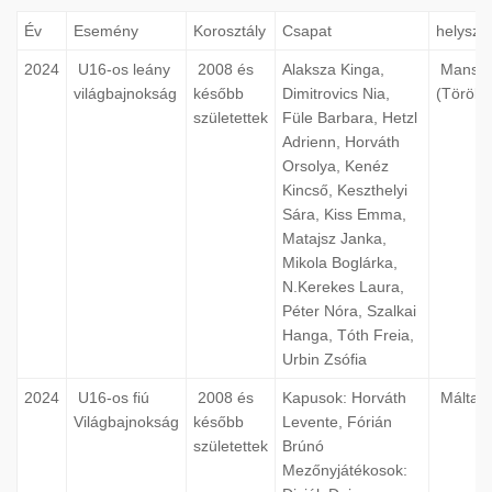
Év
Esemény
Korosztály
Csapat
helyszí
2024
U16-os leány
2008 és
Alaksza Kinga,
Mansia
világbajnokság
később
Dimitrovics Nia,
(Töröko
születettek
Füle Barbara, Hetzl
Adrienn, Horváth
Orsolya, Kenéz
Kincső, Keszthelyi
Sára, Kiss Emma,
Matajsz Janka,
Mikola Boglárka,
N.Kerekes Laura,
Péter Nóra, Szalkai
Hanga, Tóth Freia,
Urbin Zsófia
2024
U16-os fiú
2008 és
Kapusok: Horváth
Málta (
Világbajnokság
később
Levente, Fórián
születettek
Brúnó
Mezőnyjátékosok: