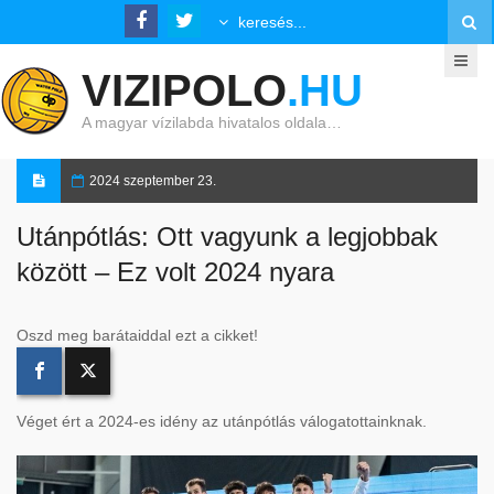
VIZIPOLO
.HU
A magyar vízilabda hivatalos oldala…
2024 szeptember 23.
Utánpótlás: Ott vagyunk a legjobbak
között – Ez volt 2024 nyara
Oszd meg barátaiddal ezt a cikket!
Véget ért a 2024-es idény az utánpótlás válogatottainknak.