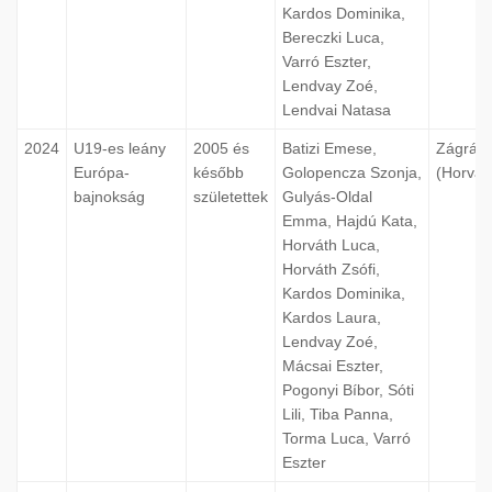
Kardos Dominika,
Bereczki Luca,
Varró Eszter,
Lendvay Zoé,
Lendvai Natasa
2024
U19-es leány
2005 és
Batizi Emese,
Zágráb
Európa-
később
Golopencza Szonja,
(Horvát
bajnokság
születettek
Gulyás-Oldal
Emma, Hajdú Kata,
Horváth Luca,
Horváth Zsófi,
Kardos Dominika,
Kardos Laura,
Lendvay Zoé,
Mácsai Eszter,
Pogonyi Bíbor, Sóti
Lili, Tiba Panna,
Torma Luca, Varró
Eszter