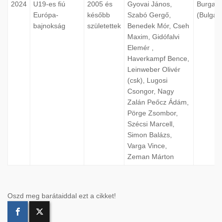
2024
U19-es fiú
2005 és
Gyovai János,
Burgas
Európa-
később
Szabó Gergő,
(Bulgári
bajnokság
születettek
Benedek Mór, Cseh
Maxim, Gidófalvi
Elemér ,
Haverkampf Bence,
Leinweber Olivér
(csk), Lugosi
Csongor, Nagy
Zalán Peőcz Ádám,
Pörge Zsombor,
Szécsi Marcell,
Simon Balázs,
Varga Vince,
Zeman Márton
Oszd meg barátaiddal ezt a cikket!