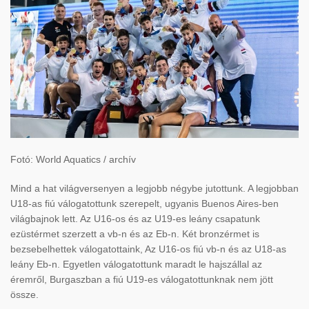
Fotó: World Aquatics / archív
Mind a hat világversenyen a legjobb négybe jutottunk. A legjobban
U18-as fiú válogatottunk szerepelt, ugyanis Buenos Aires-ben
világbajnok lett. Az U16-os és az U19-es leány csapatunk
ezüstérmet szerzett a vb-n és az Eb-n. Két bronzérmet is
bezsebelhettek válogatottaink, Az U16-os fiú vb-n és az U18-as
leány Eb-n. Egyetlen válogatottunk maradt le hajszállal az
éremről, Burgaszban a fiú U19-es válogatottunknak nem jött
össze.