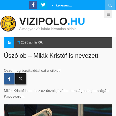
VIZIPOLO
.HU
A magyar vízilabda hivatalos oldala…
2025 április 06.
Úszó ob – Milák Kristóf is nevezett
Oszd meg barátaiddal ezt a cikket!
Milák Kristóf is ott lesz az úszók jövő heti országos bajnokságán
Kaposváron.