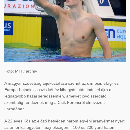
Fotó: MTI / archív
A magyar szövetség tájékoztatása szerint az olimpiai, világ- és
Európa-bajnok klasszis két év kihagyás után indul el újra a
legnagyobb hazai seregszemlén, amelyet jövő szerdától
szombatig rendeznek meg a Csík Ferencről elnevezett
uszodában.
A 22 éves Kós az előző hétvégén három egyéni aranyérmet nyert
az amerikai egyetemi bajnokságon – 100 és 200 yard háton