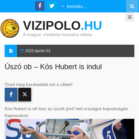
VIZIPOLO
.HU
A magyar vízilabda hivatalos oldala…
2025 április 03.
Úszó ob – Kós Hubert is indul
Oszd meg barátaiddal ezt a cikket!
Kós Hubert is ott lesz az úszók jövő heti országos bajnokságán
Kaposváron.