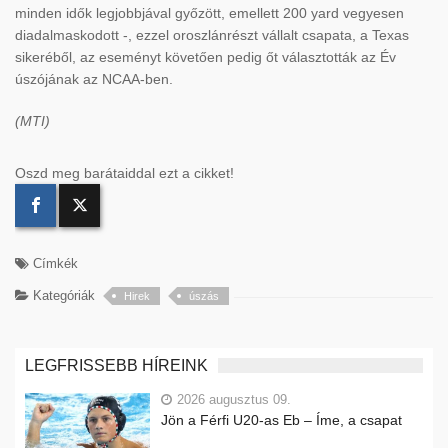
minden idők legjobbjával győzött, emellett 200 yard vegyesen
diadalmaskodott -, ezzel oroszlánrészt vállalt csapata, a Texas
sikeréből, az eseményt követően pedig őt választották az Év
úszójának az NCAA-ben.
(MTI)
Oszd meg barátaiddal ezt a cikket!
Címkék
Kategóriák
Hirek
úszás
LEGFRISSEBB HÍREINK
2026 augusztus 09.
Jön a Férfi U20-as Eb – Íme, a csapat