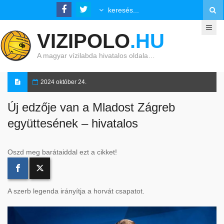
VIZIPOLO
.HU
A magyar vízilabda hivatalos oldala…
2024 október 24.
Új edzője van a Mladost Zágreb
együttesének – hivatalos
Oszd meg barátaiddal ezt a cikket!
A szerb legenda irányítja a horvát csapatot.