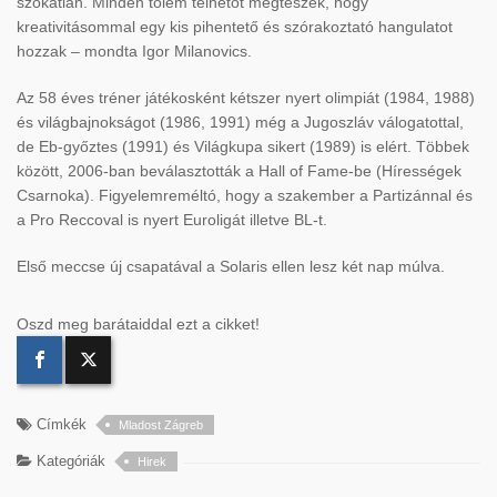
szokatlan. Minden tőlem telhetőt megteszek, hogy
kreativitásommal egy kis pihentető és szórakoztató hangulatot
hozzak – mondta Igor Milanovics.
Az 58 éves tréner játékosként kétszer nyert olimpiát (1984, 1988)
és világbajnokságot (1986, 1991) még a Jugoszláv válogatottal,
de Eb-győztes (1991) és Világkupa sikert (1989) is elért. Többek
között, 2006-ban beválasztották a Hall of Fame-be (Hírességek
Csarnoka). Figyelemreméltó, hogy a szakember a Partizánnal és
a Pro Reccoval is nyert Euroligát illetve BL-t.
Első meccse új csapatával a Solaris ellen lesz két nap múlva.
Oszd meg barátaiddal ezt a cikket!
Címkék
Mladost Zágreb
Kategóriák
Hirek