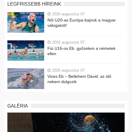
LEGFRISSEBB HÍREINK
2026 augusztus 07.
Női U20-as Európa-bajnok a magyar
válogatott!
2026 augusztus 07.
Fiú U16-os Eb: győzelem a németek
ellen
2026 augusztus 07.
Vizes Eb – Betlehem Dávid: az idő
nekem dolgozik
GALÉRIA