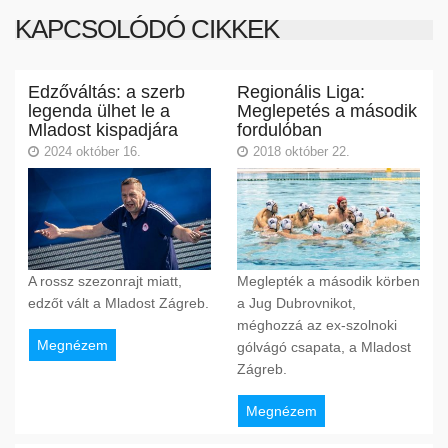
KAPCSOLÓDÓ CIKKEK
Edzőváltás: a szerb
Regionális Liga:
legenda ülhet le a
Meglepetés a második
Mladost kispadjára
fordulóban
2024 október 16.
2018 október 22.
A rossz szezonrajt miatt,
Meglepték a második körben
edzőt vált a Mladost Zágreb.
a Jug Dubrovnikot,
méghozzá az ex-szolnoki
Megnézem
gólvágó csapata, a Mladost
Zágreb.
Megnézem