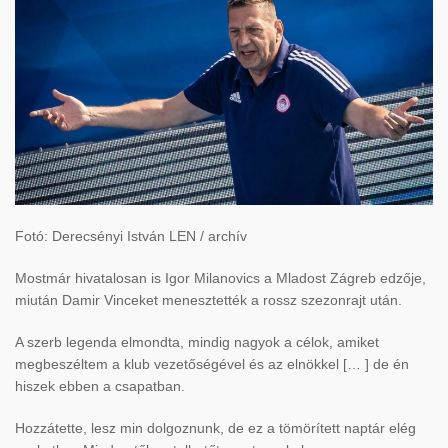
Fotó: Derecsényi István LEN / archív
Mostmár hivatalosan is Igor Milanovics a Mladost Zágreb edzője,
miután Damir Vinceket menesztették a rossz szezonrajt után.
A szerb legenda elmondta, mindig nagyok a célok, amiket
megbeszéltem a klub vezetőségével és az elnökkel [… ] de én
hiszek ebben a csapatban.
Hozzátette, lesz min dolgoznunk, de ez a tömörített naptár elég