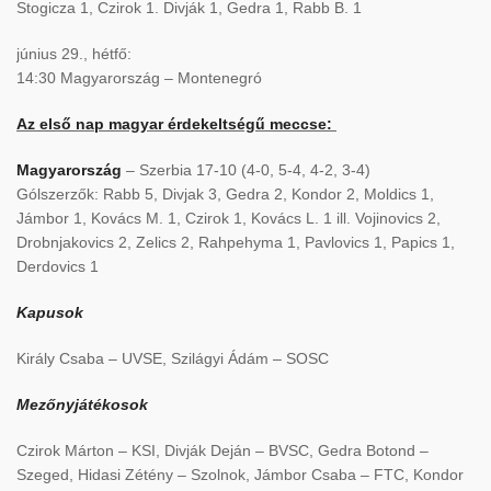
Stogicza 1, Czirok 1. Divják 1, Gedra 1, Rabb B. 1
június 29., hétfő:
14:30 Magyarország – Montenegró
Az első nap magyar érdekeltségű meccse:
Magyarország
– Szerbia 17-10 (4-0, 5-4, 4-2, 3-4)
Gólszerzők: Rabb 5, Divjak 3, Gedra 2, Kondor 2, Moldics 1,
Jámbor 1, Kovács M. 1, Czirok 1, Kovács L. 1 ill. Vojinovics 2,
Drobnjakovics 2, Zelics 2, Rahpehyma 1, Pavlovics 1, Papics 1,
Derdovics 1
Kapusok
Király Csaba – UVSE, Szilágyi Ádám – SOSC
Mezőnyjátékosok
Czirok Márton – KSI, Divják Deján – BVSC, Gedra Botond –
Szeged, Hidasi Zétény – Szolnok, Jámbor Csaba – FTC, Kondor