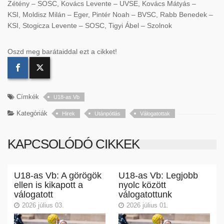
Zétény – SOSC, Kovács Levente – UVSE, Kovács Mátyás –
KSI, Moldisz Milán – Eger, Pintér Noah – BVSC, Rabb Benedek –
KSI, Stogicza Levente – SOSC, Tigyi Ábel – Szolnok
Oszd meg barátaiddal ezt a cikket!
Címkék
U18-as Vb
Kategóriák
Hirek
Utánpótlás
Válogatottak
KAPCSOLÓDÓ CIKKEK
U18-as Vb: A görögök
U18-as Vb: Legjobb
ellen is kikapott a
nyolc között
válogatott
válogatottunk
2026 július 03.
2026 július 01.