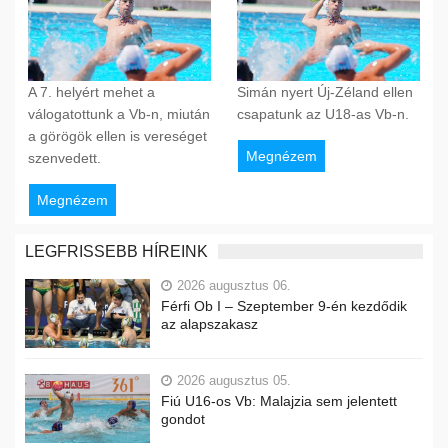
A 7. helyért mehet a
Simán nyert Új-Zéland ellen
válogatottunk a Vb-n, miután
csapatunk az U18-as Vb-n.
a görögök ellen is vereséget
Megnézem
szenvedett.
Megnézem
LEGFRISSEBB HÍREINK
2026 augusztus 06.
Férfi Ob I – Szeptember 9-én kezdődik
az alapszakasz
2026 augusztus 05.
Fiú U16-os Vb: Malajzia sem jelentett
gondot