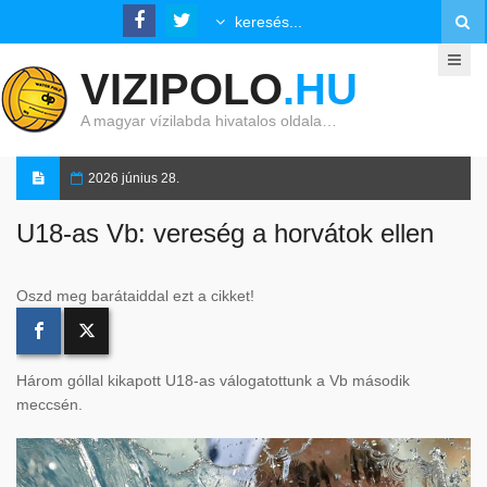
VIZIPOLO
.HU
A magyar vízilabda hivatalos oldala…
2026 június 28.
U18-as Vb: vereség a horvátok ellen
Oszd meg barátaiddal ezt a cikket!
Három góllal kikapott U18-as válogatottunk a Vb második
meccsén.