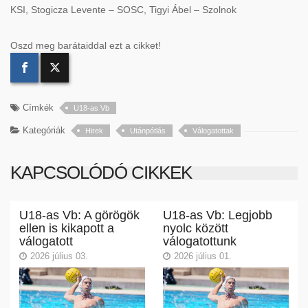
KSI, Stogicza Levente – SOSC, Tigyi Ábel – Szolnok
Oszd meg barátaiddal ezt a cikket!
Címkék
U18-as Vb
Kategóriák
Hirek
Utánpótlás
Válogatottak
KAPCSOLÓDÓ CIKKEK
U18-as Vb: A görögök
U18-as Vb: Legjobb
ellen is kikapott a
nyolc között
válogatott
válogatottunk
2026 július 03.
2026 július 01.