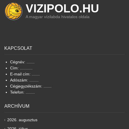
VIZIPOLO.HU
A magyar vízilabda hivatalos oldala
KAPCSOLAT
Cégnév: .......
Cím: ...........
E-mail cím: .......
Adószám: ........
Cégjegyzékszám: .......
Telefon: ........
ARCHÍVUM
2026. augusztus
2026. július