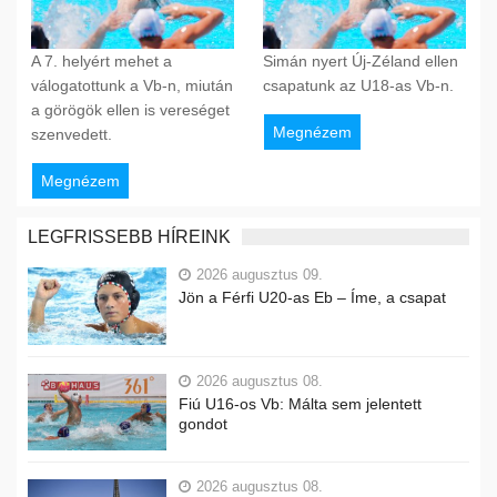
A 7. helyért mehet a
Simán nyert Új-Zéland ellen
válogatottunk a Vb-n, miután
csapatunk az U18-as Vb-n.
a görögök ellen is vereséget
Megnézem
szenvedett.
Megnézem
LEGFRISSEBB HÍREINK
2026 augusztus 09.
Jön a Férfi U20-as Eb – Íme, a csapat
2026 augusztus 08.
Fiú U16-os Vb: Málta sem jelentett
gondot
2026 augusztus 08.