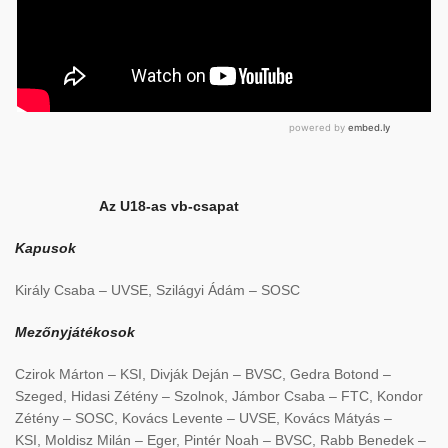
Az U18-as vb-csapat
Kapusok
Király Csaba – UVSE, Szilágyi Ádám – SOSC
Mezőnyjátékosok
Czirok Márton – KSI, Divják Deján – BVSC, Gedra Botond –
Szeged, Hidasi Zétény – Szolnok, Jámbor Csaba – FTC, Kondor
Zétény – SOSC, Kovács Levente – UVSE, Kovács Mátyás –
KSI, Moldisz Milán – Eger, Pintér Noah – BVSC, Rabb Benedek –