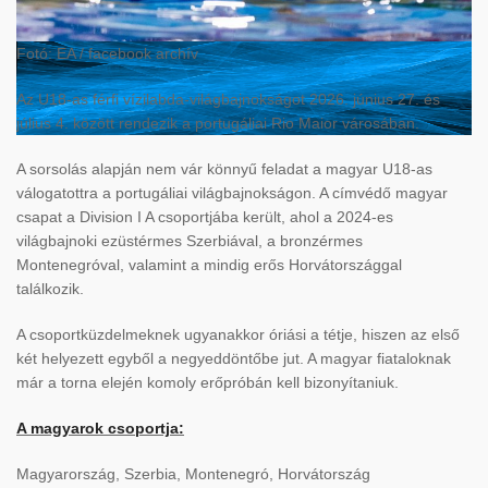
Fotó: EA / facebook archív
Az U18-as férfi vízilabda-világbajnokságot 2026. június 27. és
július 4. között rendezik a portugáliai
Rio Maior
városában.
A sorsolás alapján nem vár könnyű feladat a magyar U18-as
válogatottra a portugáliai világbajnokságon. A címvédő magyar
csapat a Division I A csoportjába került, ahol a 2024-es
világbajnoki ezüstérmes Szerbiával, a bronzérmes
Montenegróval, valamint a mindig erős Horvátországgal
találkozik.
A csoportküzdelmeknek ugyanakkor óriási a tétje, hiszen az első
két helyezett egyből a negyeddöntőbe jut. A magyar fiataloknak
már a torna elején komoly erőpróbán kell bizonyítaniuk.
A magyarok csoportja:
Magyarország, Szerbia, Montenegró, Horvátország