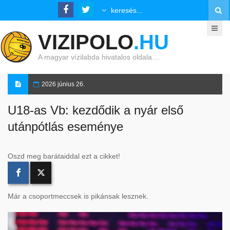
VIZIPOLO
.HU
A magyar vízilabda hivatalos oldala…
2026 június 26.
U18-as Vb: kezdődik a nyár első
utánpótlás eseménye
Oszd meg barátaiddal ezt a cikket!
Már a csoportmeccsek is pikánsak lesznek.