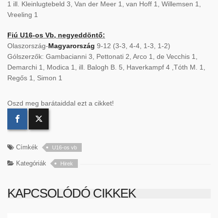
1 ill. Kleinlugtebeld 3, Van der Meer 1, van Hoff 1, Willemsen 1,
Vreeling 1
Fiú U16-os Vb, negyeddöntő:
Olaszország-
Magyarország
9-12 (3-3, 4-4, 1-3, 1-2)
Gólszerzők: Gambacianni 3, Pettonati 2, Arco 1, de Vecchis 1,
Demarchi 1, Modica 1, ill. Balogh B. 5, Haverkampf 4 ,Tóth M. 1,
Regős 1, Simon 1
Oszd meg barátaiddal ezt a cikket!
Címkék
U16-os vb
Kategóriák
Hirek
KAPCSOLÓDÓ CIKKEK