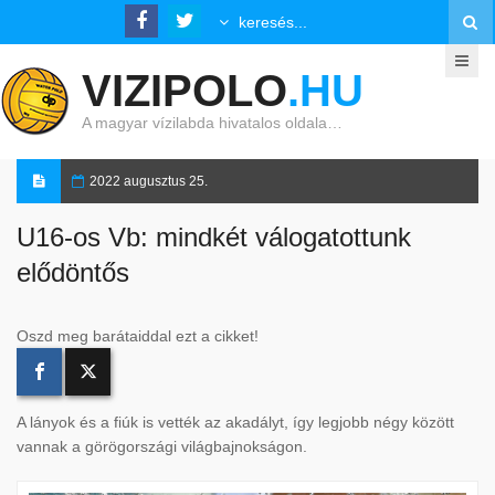
VIZIPOLO
.HU
A magyar vízilabda hivatalos oldala…
2022 augusztus 25.
U16-os Vb: mindkét válogatottunk
elődöntős
Oszd meg barátaiddal ezt a cikket!
A lányok és a fiúk is vették az akadályt, így legjobb négy között
vannak a görögországi világbajnokságon.