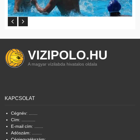
VIZIPOLO.HU
A magyar vízilabda hivatalos oldala
KAPCSOLAT
Cégnév: .......
Cím: ...........
E-mail cím: .......
Adószám: ........
Cégjegyzékszám: .......