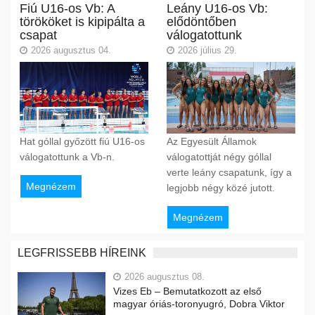
Fiú U16-os Vb: A
Leány U16-os Vb:
törököket is kipipálta a
elődöntőben
csapat
válogatottunk
2026 augusztus 04.
2026 július 29.
Hat góllal győzött fiú U16-os
Az Egyesült Államok
válogatottunk a Vb-n.
válogatottját négy góllal
verte leány csapatunk, így a
Megnézem
legjobb négy közé jutott.
Megnézem
LEGFRISSEBB HÍREINK
2026 augusztus 08.
Vizes Eb – Bemutatkozott az első
magyar óriás-toronyugró, Dobra Viktor