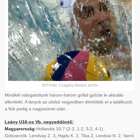
MTI Fotó: Czagány Balázs archív
Mindkét válogatottunk három-három góllal győzte le aktuális
ellenfelét. A lányok az utolsó negyedben döntötték el a találkozót,
a fiúk pedig a nagyszünet után.
Leány U16-os Vb, negyeddöntő:
Magyarország
-Hollandia 10-7 (2-2, 1-2, 3-2, 4-1)
Gólszerzők: Lendvay Z. 3, Hajdu K. 2, Tiba 2, Lendvai N. 2, Varró