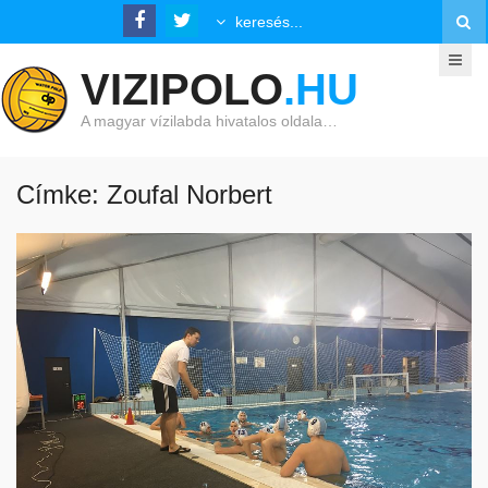
VIZIPOLO
.HU
A magyar vízilabda hivatalos oldala…
Címke: Zoufal Norbert