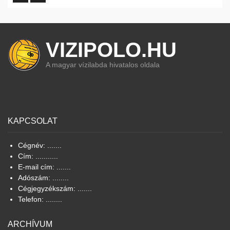
VIZIPOLO.HU
A magyar vízilabda hivatalos oldala
KAPCSOLAT
Cégnév: .......
Cím: ...........
E-mail cím: .......
Adószám: ........
Cégjegyzékszám: .......
Telefon: ........
ARCHÍVUM