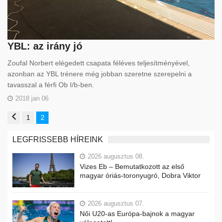
YBL: az irány jó
Zoufal Norbert elégedett csapata féléves teljesítményével,
azonban az YBL trénere még jobban szeretne szerepelni a
tavasszal a férfi Ob I/b-ben.
2018 jan 06
1
2
LEGFRISSEBB HÍREINK
2026 augusztus 08.
Vizes Eb – Bemutatkozott az első
magyar óriás-toronyugró, Dobra Viktor
2026 augusztus 07.
Női U20-as Európa-bajnok a magyar