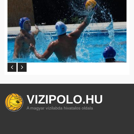
VIZIPOLO.HU
A magyar vízilabda hivatalos oldala