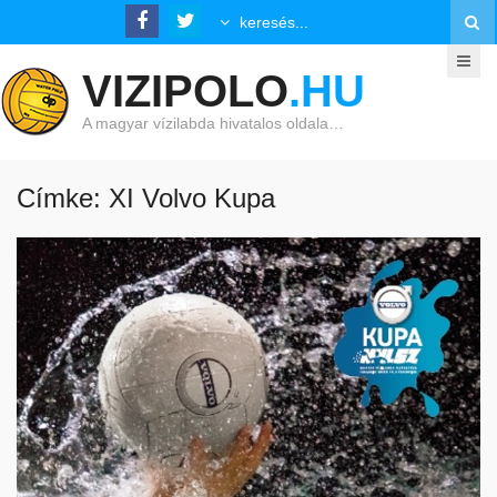
VIZIPOLO
.HU
A magyar vízilabda hivatalos oldala…
Címke: XI Volvo Kupa