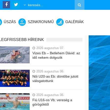
ÚSZÁS
SZINKRON/MŰ
GALÉRIÁK
LEGFRISSEBB HÍREINK
2026 augusztus 07.
Vizes Eb – Betlehem Dávid: az
idő nekem dolgozik
2026 augusztus 06.
Női U20-as Eb: döntőbe jutott
válogatottunk
2026 augusztus 06.
Fiú U16-os Vb: vereség a
görögöktől