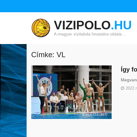
VIZIPOLO
.HU
A magyar vízilabda hivatalos oldala…
Címke: VL
Így f
Megvann
2022 