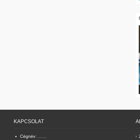
KAPCSOLAT
A
Cégnév: .......