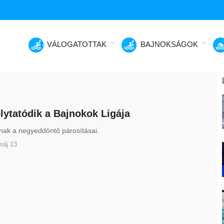
VÁLOGATOTTAK
BAJNOKSÁGOK
olytatódik a Bajnokok Ligája
ak a negyeddöntő párosításai.
máj 13