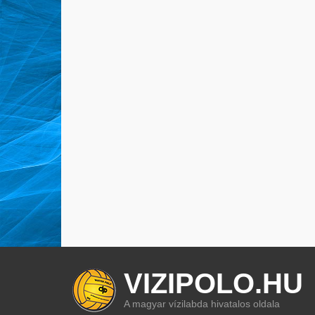
VIZIPOLO.HU
A magyar vízilabda hivatalos oldala