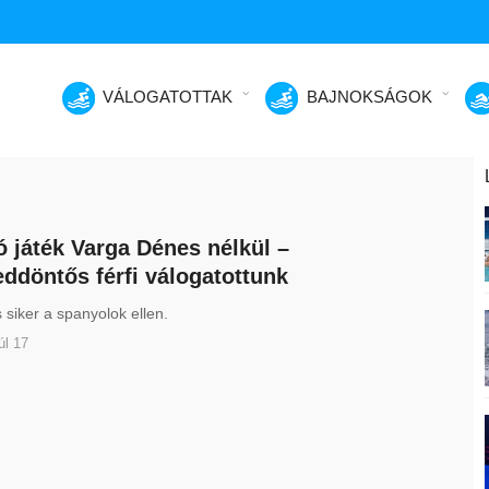
VÁLOGATOTTAK
BAJNOKSÁGOK
ó játék Varga Dénes nélkül –
ddöntős férfi válogatottunk
 siker a spanyolok ellen.
úl 17