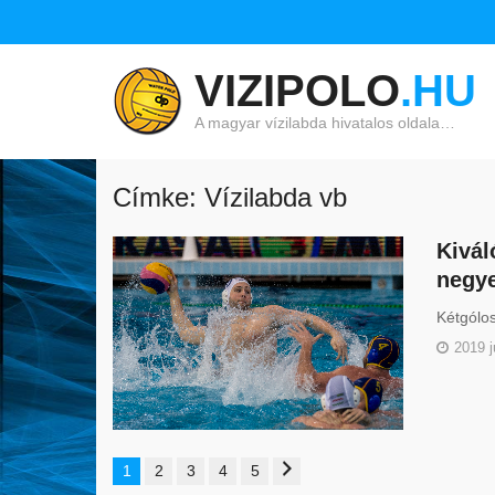
VIZIPOLO
.HU
A magyar vízilabda hivatalos oldala…
Címke: Vízilabda vb
Kivál
negye
Kétgólos
2019 j
1
2
3
4
5