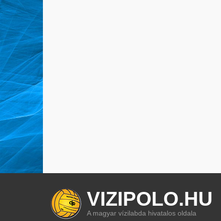
VIZIPOLO.HU
A magyar vízilabda hivatalos oldala