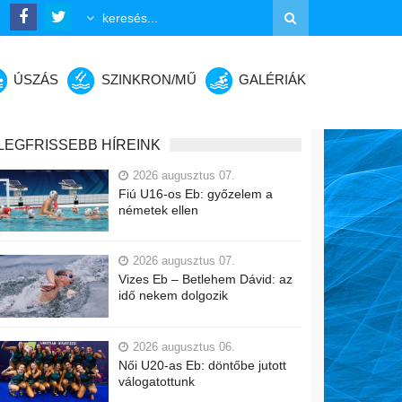
ÚSZÁS
SZINKRON/MŰ
GALÉRIÁK
LEGFRISSEBB HÍREINK
2026 augusztus 07.
Fiú U16-os Eb: győzelem a
németek ellen
2026 augusztus 07.
Vizes Eb – Betlehem Dávid: az
idő nekem dolgozik
2026 augusztus 06.
Női U20-as Eb: döntőbe jutott
válogatottunk