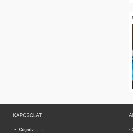
KAPCSOLAT
A
Cégnév: .......