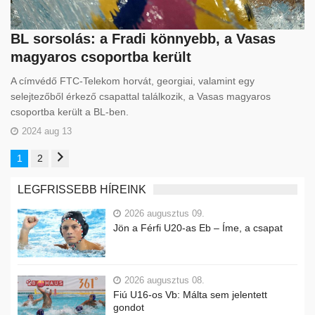
BL sorsolás: a Fradi könnyebb, a Vasas
magyaros csoportba került
A címvédő FTC-Telekom horvát, georgiai, valamint egy
selejtezőből érkező csapattal találkozik, a Vasas magyaros
csoportba került a BL-ben.
2024 aug 13
1
2
LEGFRISSEBB HÍREINK
2026 augusztus 09.
Jön a Férfi U20-as Eb – Íme, a csapat
2026 augusztus 08.
Fiú U16-os Vb: Málta sem jelentett
gondot