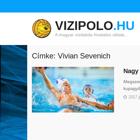
VIZIPOLO
.HU
A magyar vízilabda hivatalos oldala…
Címke: Vivian Sevenich
Nagy 
Megszer
kupagyőz
2017 j