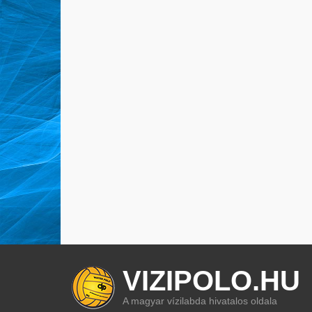
VIZIPOLO.HU
A magyar vízilabda hivatalos oldala