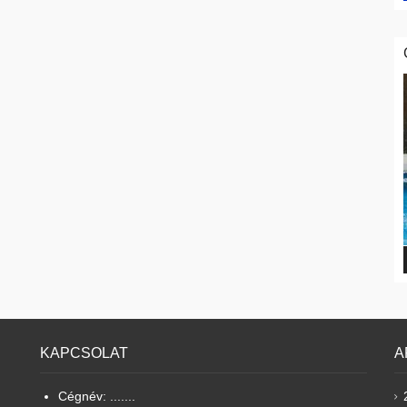
KAPCSOLAT
A
Cégnév: .......