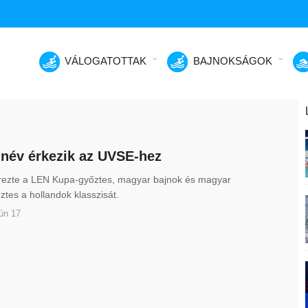
VÁLOGATOTTAK
BAJNOKSÁGOK
név érkezik az UVSE-hez
ezte a LEN Kupa-győztes, magyar bajnok és magyar
tes a hollandok klasszisát.
ún 17