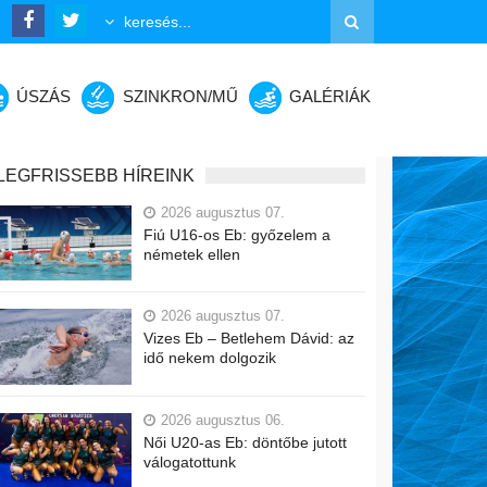
ÚSZÁS
SZINKRON/MŰ
GALÉRIÁK
LEGFRISSEBB HÍREINK
2026 augusztus 07.
Fiú U16-os Eb: győzelem a
németek ellen
2026 augusztus 07.
Vizes Eb – Betlehem Dávid: az
idő nekem dolgozik
2026 augusztus 06.
Női U20-as Eb: döntőbe jutott
válogatottunk