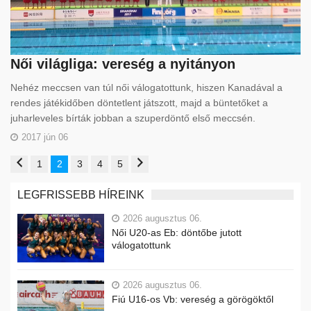
Női világliga: vereség a nyitányon
Nehéz meccsen van túl női válogatottunk, hiszen Kanadával a
rendes játékidőben döntetlent játszott, majd a büntetőket a
juharleveles bírták jobban a szuperdöntő első meccsén.
2017 jún 06
1
2
3
4
5
LEGFRISSEBB HÍREINK
2026 augusztus 06.
Női U20-as Eb: döntőbe jutott
válogatottunk
2026 augusztus 06.
Fiú U16-os Vb: vereség a görögöktől