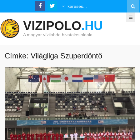
VIZIPOLO
.HU
A magyar vízilabda hivatalos oldala…
Címke: Világliga Szuperdöntő