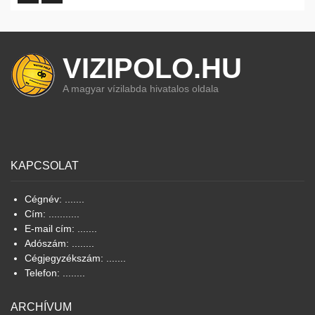
VIZIPOLO.HU
A magyar vízilabda hivatalos oldala
KAPCSOLAT
Cégnév: .......
Cím: ...........
E-mail cím: .......
Adószám: ........
Cégjegyzékszám: .......
Telefon: ........
ARCHÍVUM