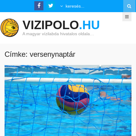
VIZIPOLO
.HU
A magyar vízilabda hivatalos oldala…
Címke: versenynaptár