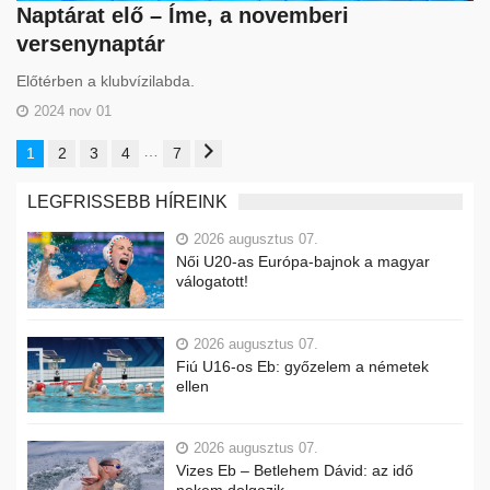
Naptárat elő – Íme, a novemberi
versenynaptár
Előtérben a klubvízilabda.
2024 nov 01
…
1
2
3
4
7
LEGFRISSEBB HÍREINK
2026 augusztus 07.
Női U20-as Európa-bajnok a magyar
válogatott!
2026 augusztus 07.
Fiú U16-os Eb: győzelem a németek
ellen
2026 augusztus 07.
Vizes Eb – Betlehem Dávid: az idő
nekem dolgozik