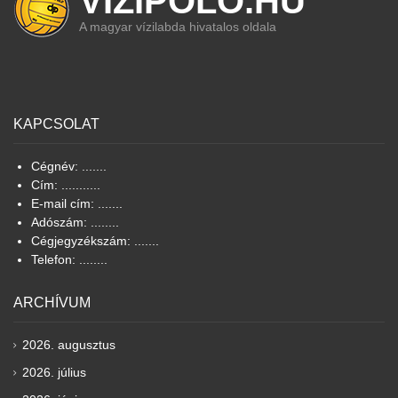
VIZIPOLO.HU
A magyar vízilabda hivatalos oldala
KAPCSOLAT
Cégnév: .......
Cím: ...........
E-mail cím: .......
Adószám: ........
Cégjegyzékszám: .......
Telefon: ........
ARCHÍVUM
2026. augusztus
2026. július