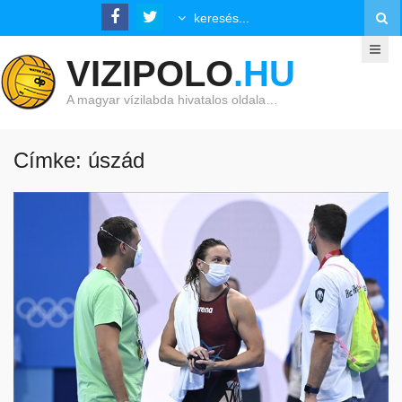
VIZIPOLO
.HU
A magyar vízilabda hivatalos oldala…
Címke: úszád