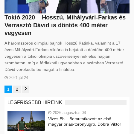
Tokió 2020 – Hosszú, Mihályvári-Farkas és
Verrasztó Dávid is döntős 400 méter
vegyesen
A háromszoros olimpiai bajnok Hosszú Katinka, valamint a 17
éves Mihályvári-Farkas Viktória is bejutott a döntőbe 400 méter
vegyesen a tokiói olimpia úszóversenyeinek első napján,
szombaton, míg a férfiaknál ugyanebben a számban Verrasztó
Dávid verekedte be magát a fináléba.
2021 júl 24
1
2
LEGFRISSEBB HÍREINK
2026 augusztus 08.
Vizes Eb – Bemutatkozott az első
magyar óriás-toronyugró, Dobra Viktor