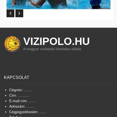
VIZIPOLO.HU
A magyar vízilabda hivatalos oldala
KAPCSOLAT
Cégnév: .......
Cím: ...........
E-mail cím: .......
Adószám: ........
Cégjegyzékszám: .......