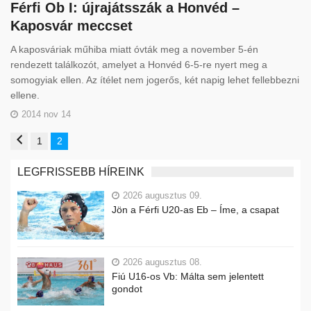
Férfi Ob I: újrajátsszák a Honvéd –
Kaposvár meccset
A kaposváriak műhiba miatt óvták meg a november 5-én
rendezett találkozót, amelyet a Honvéd 6-5-re nyert meg a
somogyiak ellen. Az ítélet nem jogerős, két napig lehet fellebbezni
ellene.
2014 nov 14
1
2
LEGFRISSEBB HÍREINK
2026 augusztus 09.
Jön a Férfi U20-as Eb – Íme, a csapat
2026 augusztus 08.
Fiú U16-os Vb: Málta sem jelentett
gondot