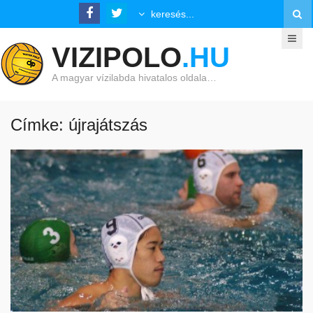
VIZIPOLO
.HU
A magyar vízilabda hivatalos oldala…
Címke: újrajátszás