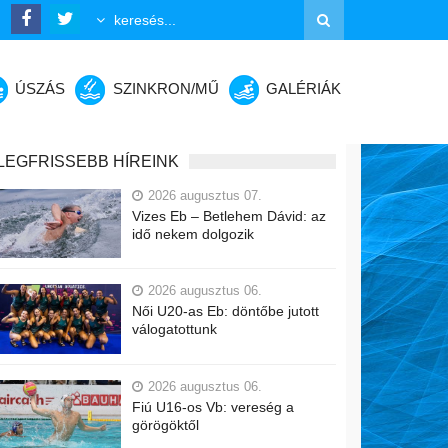
ÚSZÁS
SZINKRON/MŰ
GALÉRIÁK
LEGFRISSEBB HÍREINK
2026 augusztus 07.
Vizes Eb – Betlehem Dávid: az
idő nekem dolgozik
2026 augusztus 06.
Női U20-as Eb: döntőbe jutott
válogatottunk
2026 augusztus 06.
Fiú U16-os Vb: vereség a
görögöktől