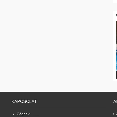
KAPCSOLAT
A
Cégnév: .......