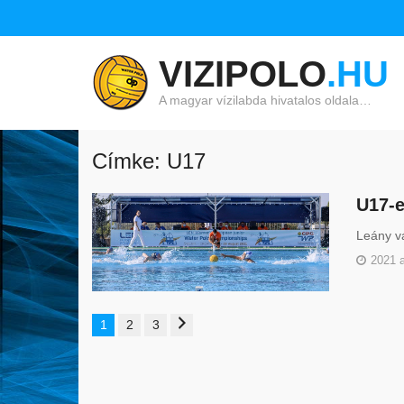
VIZIPOLO
.HU
A magyar vízilabda hivatalos oldala…
Címke: U17
U17-e
Leány vá
2021 
1
2
3