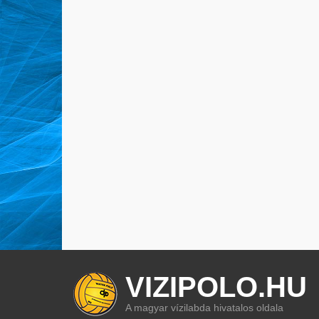
VIZIPOLO.HU
A magyar vízilabda hivatalos oldala