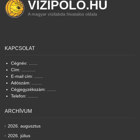
VIZIPOLO.HU
A magyar vízilabda hivatalos oldala
KAPCSOLAT
Cégnév: .......
Cím: ...........
E-mail cím: .......
Adószám: ........
Cégjegyzékszám: .......
Telefon: ........
ARCHÍVUM
2026. augusztus
2026. július