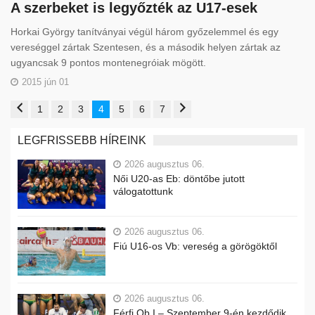
A szerbeket is legyőzték az U17-esek
Horkai György tanítványai végül három győzelemmel és egy
vereséggel zártak Szentesen, és a második helyen zártak az
ugyancsak 9 pontos montenegróiak mögött.
2015 jún 01
1
2
3
4
5
6
7
LEGFRISSEBB HÍREINK
2026 augusztus 06.
Női U20-as Eb: döntőbe jutott
válogatottunk
2026 augusztus 06.
Fiú U16-os Vb: vereség a görögöktől
2026 augusztus 06.
Férfi Ob I – Szeptember 9-én kezdődik