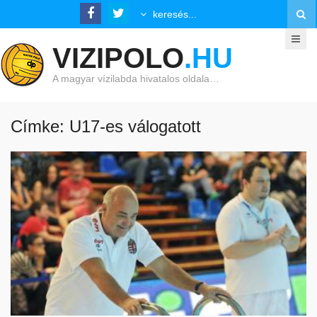
VIZIPOLO
.HU
A magyar vízilabda hivatalos oldala…
Címke: U17-es válogatott