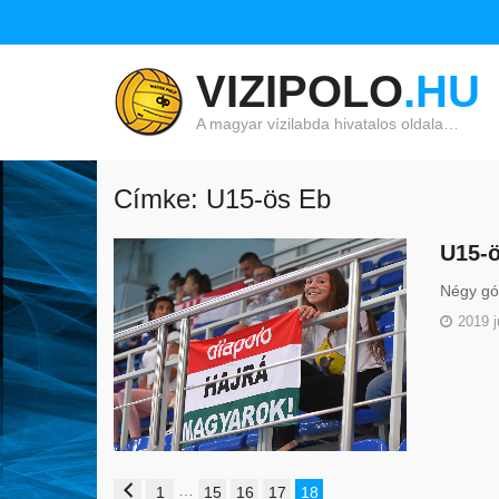
VIZIPOLO
.HU
A magyar vízilabda hivatalos oldala…
Címke: U15-ös Eb
U15-ö
Négy gól
2019 j
…
1
15
16
17
18