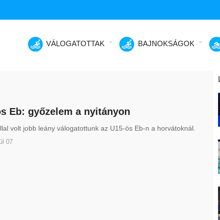
VÁLOGATOTTAK
BAJNOKSÁGOK
s Eb: győzelem a nyitányon
lal volt jobb leány válogatottunk az U15-ös Eb-n a horvátoknál.
úl 07