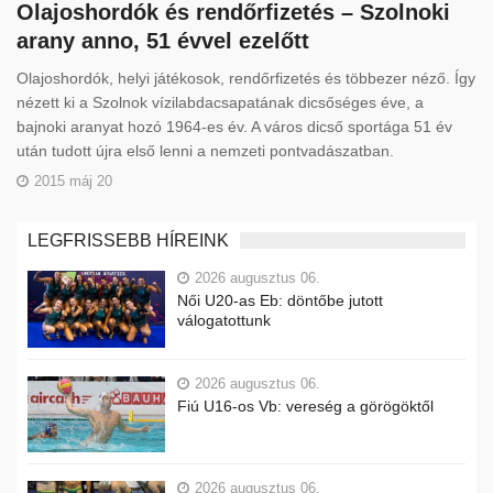
Olajoshordók és rendőrfizetés – Szolnoki
arany anno, 51 évvel ezelőtt
Olajoshordók, helyi játékosok, rendőrfizetés és többezer néző. Így
nézett ki a Szolnok vízilabdacsapatának dicsőséges éve, a
bajnoki aranyat hozó 1964-es év. A város dicső sportága 51 év
után tudott újra első lenni a nemzeti pontvadászatban.
2015 máj 20
LEGFRISSEBB HÍREINK
2026 augusztus 06.
Női U20-as Eb: döntőbe jutott
válogatottunk
2026 augusztus 06.
Fiú U16-os Vb: vereség a görögöktől
2026 augusztus 06.