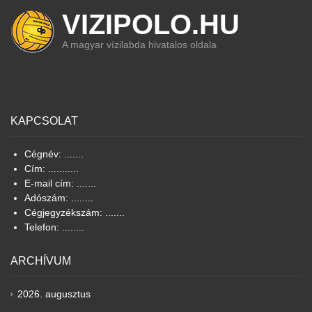
VIZIPOLO.HU
A magyar vízilabda hivatalos oldala
KAPCSOLAT
Cégnév: .......
Cím: ...........
E-mail cím: .......
Adószám: ........
Cégjegyzékszám: .......
Telefon: ........
ARCHÍVUM
2026. augusztus