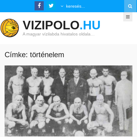
VIZIPOLO
.HU
A magyar vízilabda hivatalos oldala…
Címke: történelem