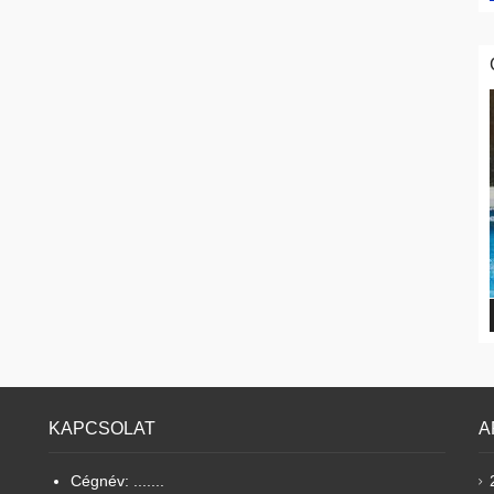
KAPCSOLAT
A
Cégnév: .......