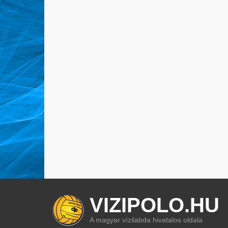
VIZIPOLO.HU
A magyar vízilabda hivatalos oldala