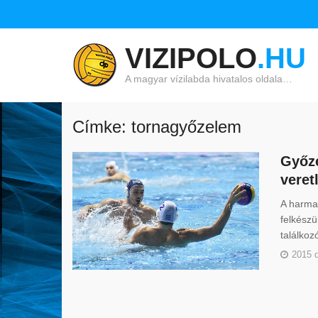
VIZIPOLO
.HU
A magyar vízilabda hivatalos oldala…
Címke: tornagyőzelem
Győze
veret
A harmad
felkészü
találkoz
2015 