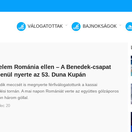
VÁLOGATOTTAK
BAJNOKSÁGOK
lem Románia ellen – A Benedek-csapat
lenül nyerte az 53. Duna Kupán
ik meccsét is megnyerte férfiválogatottunk a kassai
lési tornán. A mai napon Romániát verte az együttes gólzáporos
ón három góllal.
dec 20