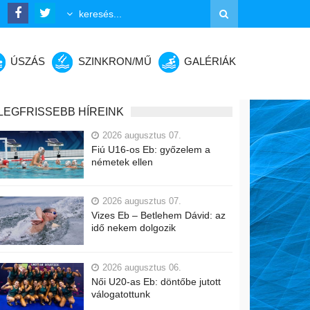
ÚSZÁS
SZINKRON/MŰ
GALÉRIÁK
LEGFRISSEBB HÍREINK
2026 augusztus 07.
Fiú U16-os Eb: győzelem a
németek ellen
2026 augusztus 07.
Vizes Eb – Betlehem Dávid: az
idő nekem dolgozik
2026 augusztus 06.
Női U20-as Eb: döntőbe jutott
válogatottunk