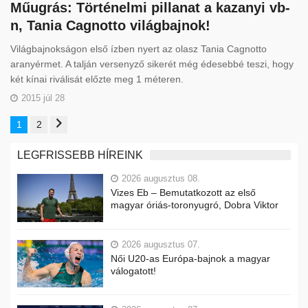
Műugrás: Történelmi pillanat a kazanyi vb-
n, Tania Cagnotto világbajnok!
Világbajnokságon első ízben nyert az olasz Tania Cagnotto
aranyérmet. A talján versenyző sikerét még édesebbé teszi, hogy
két kínai riválisát előzte meg 1 méteren.
2015 júl 28
1
2
LEGFRISSEBB HÍREINK
2026 augusztus 08.
Vizes Eb – Bemutatkozott az első
magyar óriás-toronyugró, Dobra Viktor
2026 augusztus 07.
Női U20-as Európa-bajnok a magyar
válogatott!