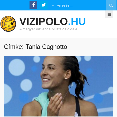
VIZIPOLO
.HU
A magyar vízilabda hivatalos oldala…
Címke: Tania Cagnotto