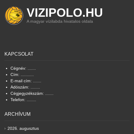
VIZIPOLO.HU
A magyar vízilabda hivatalos oldala
KAPCSOLAT
Cégnév: .......
Cím: ...........
E-mail cím: .......
Adószám: ........
Cégjegyzékszám: .......
Telefon: ........
ARCHÍVUM
2026. augusztus