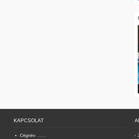
KAPCSOLAT
A
Cégnév: .......