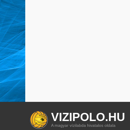
VIZIPOLO.HU
A magyar vízilabda hivatalos oldala