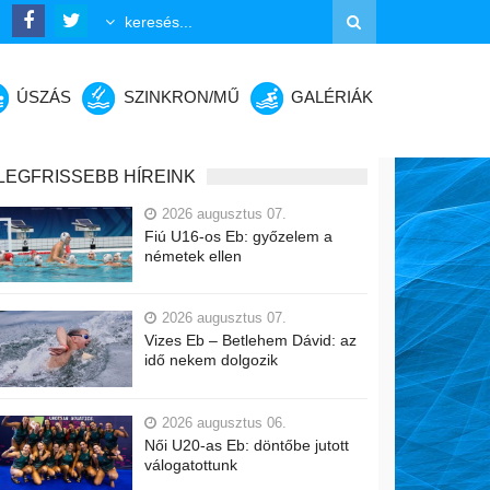
ÚSZÁS
SZINKRON/MŰ
GALÉRIÁK
LEGFRISSEBB HÍREINK
2026 augusztus 07.
Fiú U16-os Eb: győzelem a
németek ellen
2026 augusztus 07.
Vizes Eb – Betlehem Dávid: az
idő nekem dolgozik
2026 augusztus 06.
Női U20-as Eb: döntőbe jutott
válogatottunk