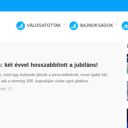
VÁLOGATOTTAK
BAJNOKSÁGOK
: két évvel hosszabbított a jubiláns!
, mint egy évtizede játszik a piros-kékeknél, most újabb két
a alá a nemrég 300. bajnokiján vízbe ugró játékos.
márc 13