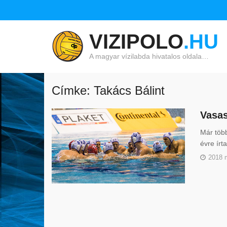
VIZIPOLO
.HU
A magyar vízilabda hivatalos oldala…
Címke: Takács Bálint
Vasas
Már több
évre írt
2018 