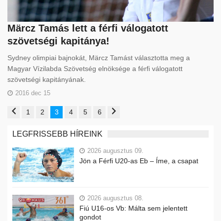
Märcz Tamás lett a férfi válogatott
szövetségi kapitánya!
Sydney olimpiai bajnokát, Märcz Tamást választotta meg a
Magyar Vízilabda Szövetség elnöksége a férfi válogatott
szövetségi kapitányának.
2016 dec 15
1
2
3
4
5
6
LEGFRISSEBB HÍREINK
2026 augusztus 09.
Jön a Férfi U20-as Eb – Íme, a csapat
2026 augusztus 08.
Fiú U16-os Vb: Málta sem jelentett
gondot