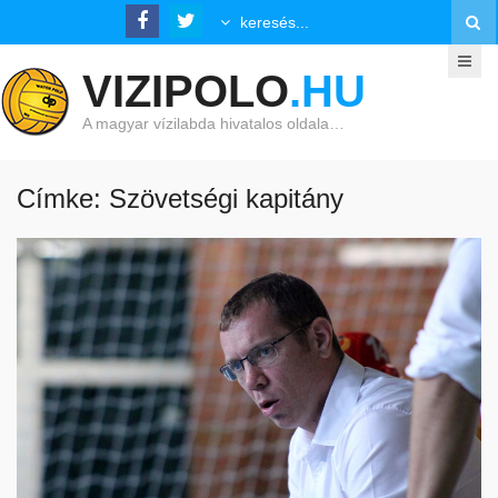
VIZIPOLO
.HU
A magyar vízilabda hivatalos oldala…
Címke: Szövetségi kapitány