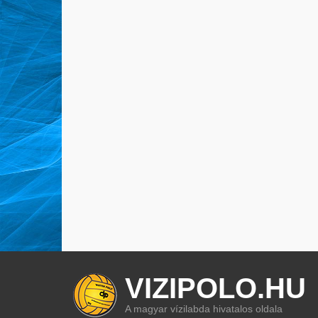
VIZIPOLO.HU
A magyar vízilabda hivatalos oldala