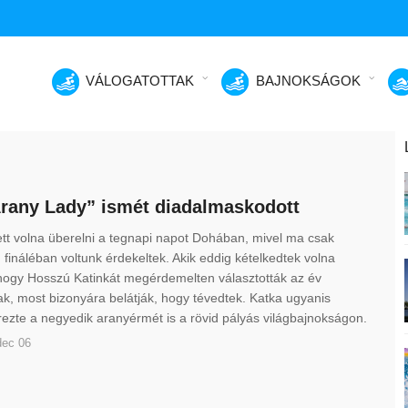
VÁLOGATOTTAK
BAJNOKSÁGOK
rany Lady” ismét diadalmaskodott
tt volna überelni a tegnapi napot Dohában, mivel ma csak
 fináléban voltunk érdekeltek. Akik eddig kételkedtek volna
hogy Hosszú Katinkát megérdemelten választották az év
k, most bizonyára belátják, hogy tévedtek. Katka ugyanis
zte a negyedik aranyérmét is a rövid pályás világbajnokságon.
dec 06