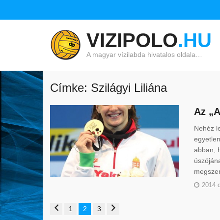
VIZIPOLO
.HU
A magyar vízilabda hivatalos oldala…
Címke: Szilágyi Liliána
Az „A
Nehéz le
egyetlen
abban, 
úszójána
megszere
2014 
1
2
3