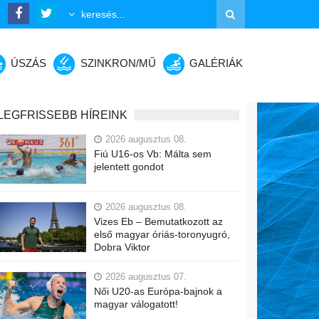
ÚSZÁS
SZINKRON/MŰ
GALÉRIÁK
LEGFRISSEBB HÍREINK
2026 augusztus 08.
Fiú U16-os Vb: Málta sem
jelentett gondot
2026 augusztus 08.
Vizes Eb – Bemutatkozott az
első magyar óriás-toronyugró,
Dobra Viktor
2026 augusztus 07.
Női U20-as Európa-bajnok a
magyar válogatott!