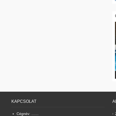
KAPCSOLAT
A
Cégnév: .......