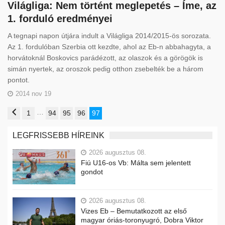
Világliga: Nem történt meglepetés – Íme, az
1. forduló eredményei
A tegnapi napon útjára indult a Világliga 2014/2015-ös sorozata.
Az 1. fordulóban Szerbia ott kezdte, ahol az Eb-n abbahagyta, a
horvátoknál Boskovics parádézott, az olaszok és a görögök is
simán nyertek, az oroszok pedig otthon zsebelték be a három
pontot.
2014 nov 19
…
1
94
95
96
97
LEGFRISSEBB HÍREINK
2026 augusztus 08.
Fiú U16-os Vb: Málta sem jelentett
gondot
2026 augusztus 08.
Vizes Eb – Bemutatkozott az első
magyar óriás-toronyugró, Dobra Viktor