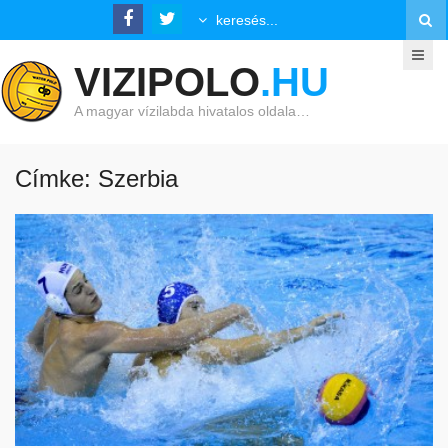
VIZIPOLO
.HU
A magyar vízilabda hivatalos oldala…
Címke: Szerbia