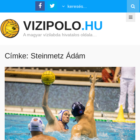
VIZIPOLO
.HU
A magyar vízilabda hivatalos oldala…
Címke: Steinmetz Ádám