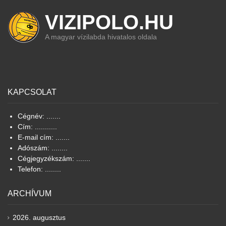
VIZIPOLO.HU
A magyar vízilabda hivatalos oldala
KAPCSOLAT
Cégnév: .......
Cím: ...........
E-mail cím: .......
Adószám: ........
Cégjegyzékszám: .......
Telefon: ........
ARCHÍVUM
2026. augusztus