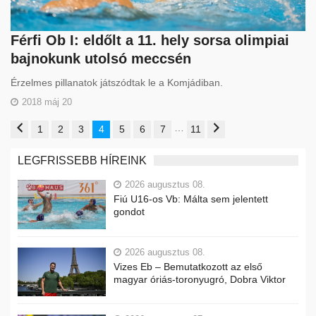
Férfi Ob I: eldőlt a 11. hely sorsa olimpiai
bajnokunk utolsó meccsén
Érzelmes pillanatok játszódtak le a Komjádiban.
2018 máj 20
…
1
2
3
4
5
6
7
11
LEGFRISSEBB HÍREINK
2026 augusztus 08.
Fiú U16-os Vb: Málta sem jelentett
gondot
2026 augusztus 08.
Vizes Eb – Bemutatkozott az első
magyar óriás-toronyugró, Dobra Viktor