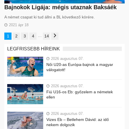
Bajnokok Ligája: mégis utaznak Baksáék
A német csapat ki tud állni a BL következő körére.
2021 ápr 18
…
1
2
3
4
14
LEGFRISSEBB HÍREINK
2026 augusztus 07.
Női U20-as Európa-bajnok a magyar
válogatott!
2026 augusztus 07.
Fiú U16-os Eb: győzelem a németek
ellen
2026 augusztus 07.
Vizes Eb – Betlehem Dávid: az idő
nekem dolgozik