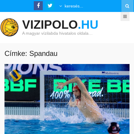
VIZIPOLO
.HU
A magyar vízilabda hivatalos oldala…
Címke: Spandau