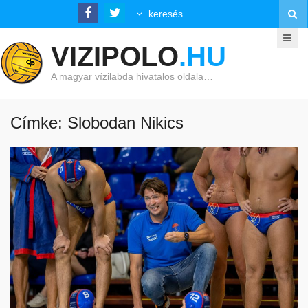
VIZIPOLO
.HU
A magyar vízilabda hivatalos oldala…
Címke: Slobodan Nikics