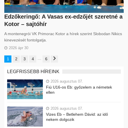
Edzőkeringő: A Vasas ex-edzőjét szeretné a
Kotor – sajtóhír
A montenegrói VK Primorac Kotor a hírek szerint Slobodan Nikics
kinevezését fontolgatja.
2026 ápr 30
…
1
2
3
4
6
LEGFRISSEBB HÍREINK
2026 augusztus 07.
Fiú U16-os Eb: győzelem a németek
ellen
2026 augusztus 07.
Vizes Eb – Betlehem Dávid: az idő
nekem dolgozik