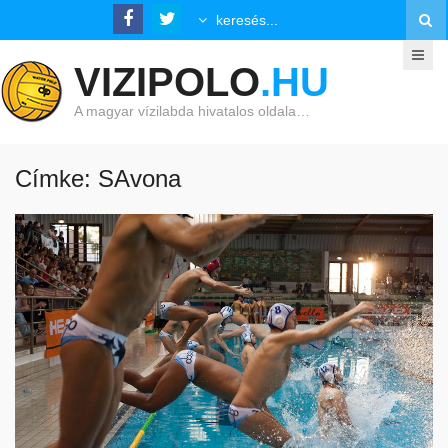
VIZIPOLO
.HU
A magyar vízilabda hivatalos oldala…
Címke: SAvona