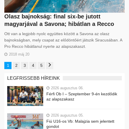
Olasz bajnokság: final six-be jutott
magyarjával a Savona; hibátlan a Recco
Ott van a legjobb nyolc együttes között a Savona az olasz
bajnokságban, mely csapat az elődöntőért játszik Siracusában. A
Pro Recco hibátlanul nyerte az alapszakaszt.
2018 máj 20
1
2
3
4
5
LEGFRISSEBB HÍREINK
2026 augusztus 06.
Férfi Ob I – Szeptember 9-én kezdődik
az alapszakasz
2026 augusztus 05.
Fiú U16-os Vb: Malajzia sem jelentett
gondot