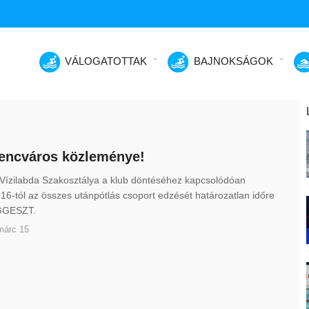
VÁLOGATOTTAK
BAJNOKSÁGOK
encváros közleménye!
Vízilabda Szakosztálya a klub döntéséhez kapcsolódóan
16-tól az összes utánpótlás csoport edzését határozatlan időre
GESZT.
márc 15