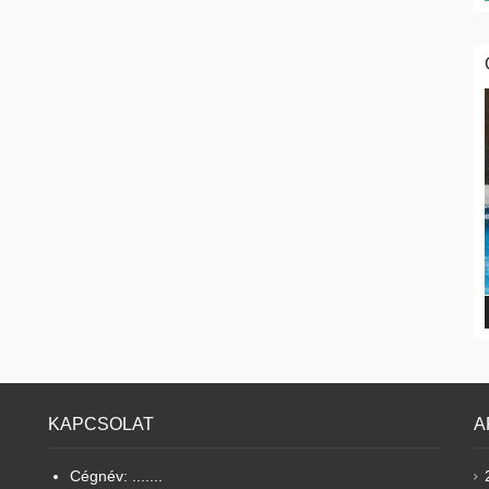
KAPCSOLAT
A
Cégnév: .......