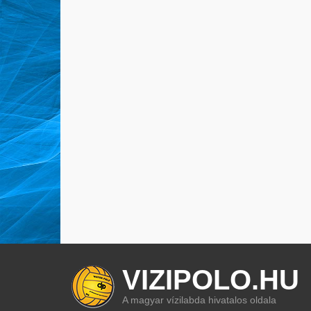
VIZIPOLO.HU
A magyar vízilabda hivatalos oldala