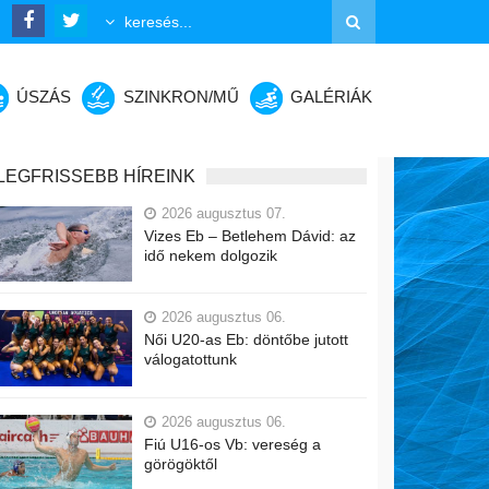
ÚSZÁS
SZINKRON/MŰ
GALÉRIÁK
LEGFRISSEBB HÍREINK
2026 augusztus 07.
Vizes Eb – Betlehem Dávid: az
idő nekem dolgozik
2026 augusztus 06.
Női U20-as Eb: döntőbe jutott
válogatottunk
2026 augusztus 06.
Fiú U16-os Vb: vereség a
görögöktől