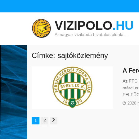
VIZIPOLO
.HU
A magyar vízilabda hivatalos oldala…
Címke: sajtóközlemény
A Fer
Az FTC 
március 
FELFÜG
2020 
1
2