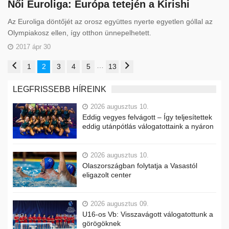
Női Euroliga: Európa tetején a Kirishi
Az Euroliga döntőjét az orosz együttes nyerte egyetlen góllal az
Olympiakosz ellen, így otthon ünnepelhetett.
2017 ápr 30
…
1
2
3
4
5
13
LEGFRISSEBB HÍREINK
2026 augusztus 10.
Eddig vegyes felvágott – Így teljesítettek
eddig utánpótlás válogatottaink a nyáron
2026 augusztus 10.
Olaszországban folytatja a Vasastól
eligazolt center
2026 augusztus 09.
U16-os Vb: Visszavágott válogatottunk a
görögöknek