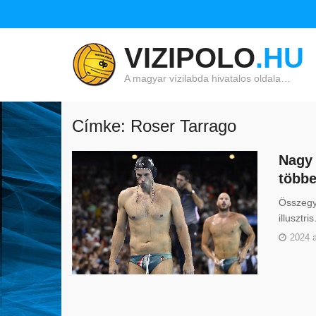
VIZIPOLO
.HU
A magyar vízilabda hivatalos oldala…
Címke: Roser Tarrago
Nagy 
többe
Összegyű
illusztri
2024 