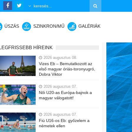
ÚSZÁS
SZINKRON/MŰ
GALÉRIÁK
LEGFRISSEBB HÍREINK
2026 augusztus 08.
Vizes Eb – Bemutatkozott az
első magyar óriás-toronyugró,
Dobra Viktor
2026 augusztus 07.
Női U20-as Európa-bajnok a
magyar válogatott!
2026 augusztus 07.
Fiú U16-os Eb: győzelem a
németek ellen