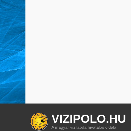
VIZIPOLO.HU
A magyar vízilabda hivatalos oldala