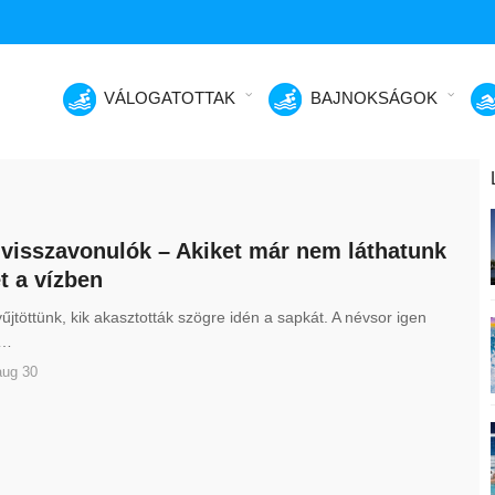
VÁLOGATOTTAK
BAJNOKSÁGOK
visszavonulók – Akiket már nem láthatunk
t a vízben
jtöttünk, kik akasztották szögre idén a sapkát. A névsor igen
s…
aug 30