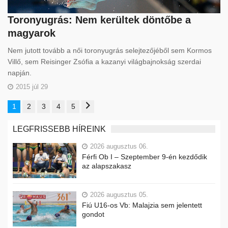
Toronyugrás: Nem kerültek döntőbe a
magyarok
Nem jutott tovább a női toronyugrás selejtezőjéből sem Kormos
Villő, sem Reisinger Zsófia a kazanyi világbajnokság szerdai
napján.
2015 júl 29
1
2
3
4
5
LEGFRISSEBB HÍREINK
2026 augusztus 06.
Férfi Ob I – Szeptember 9-én kezdődik
az alapszakasz
2026 augusztus 05.
Fiú U16-os Vb: Malajzia sem jelentett
gondot