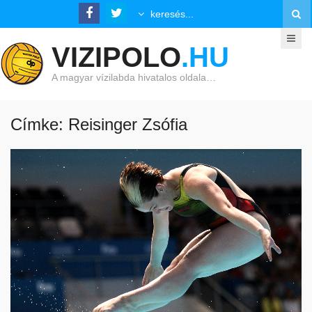
VIZIPOLO
.HU
A magyar vízilabda hivatalos oldala…
Címke: Reisinger Zsófia