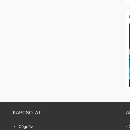
KAPCSOLAT
A
Cégnév: .......