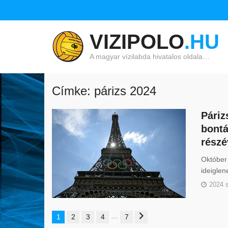
VIZIPOLO
.HU
A magyar vízilabda hivatalos oldala…
Címke: párizs 2024
Páriz
bontá
részé
Október 
ideiglen
2024 
…
1
2
3
4
7