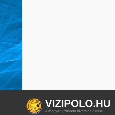
VIZIPOLO.HU
A magyar vízilabda hivatalos oldala