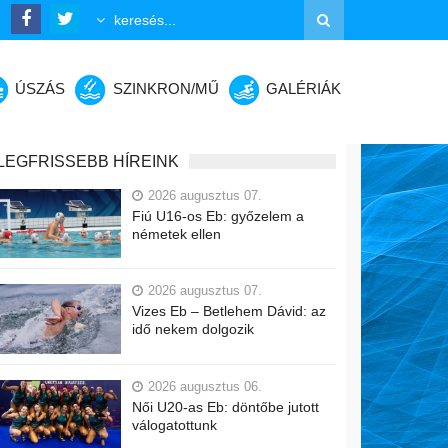
ÚSZÁS
SZINKRON/MŰ
GALÉRIÁK
LEGFRISSEBB HÍREINK
2026 augusztus 07.
Fiú U16-os Eb: győzelem a
németek ellen
2026 augusztus 07.
Vizes Eb – Betlehem Dávid: az
idő nekem dolgozik
2026 augusztus 06.
Női U20-as Eb: döntőbe jutott
válogatottunk