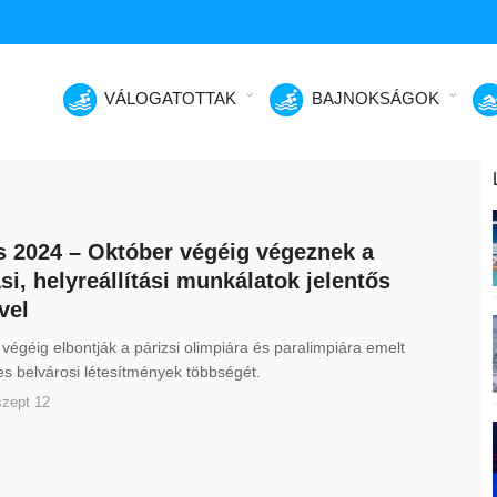
VÁLOGATOTTAK
BAJNOKSÁGOK
s 2024 – Október végéig végeznek a
si, helyreállítási munkálatok jelentős
vel
végéig elbontják a párizsi olimpiára és paralimpiára emelt
es belvárosi létesítmények többségét.
szept 12