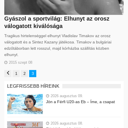
Gyászol a sportvilág: Elhunyt az orosz
válogatott kiválósága
Tragikus hirtelenséggel elhunyt Vladislav Timakov az orosz
válogatott és a Sintez Kazany játékosa. Timakov a bulgáriai
edzőtáborban lett rosszul, majd kórházba szállítás közben
elhunyt.
2015 szept 08
1
2
3
LEGFRISSEBB HÍREINK
2026 augusztus 09.
Jön a Férfi U20-as Eb – Íme, a csapat
2026 augusztus 08.