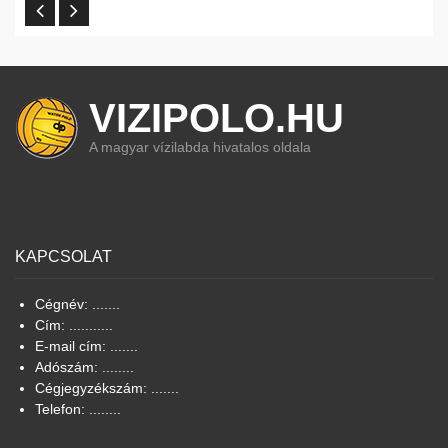
VIZIPOLO.HU
A magyar vízilabda hivatalos oldala
KAPCSOLAT
Cégnév: .......
Cím: ...........
E-mail cím: .......
Adószám: ........
Cégjegyzékszám: .......
Telefon: ........