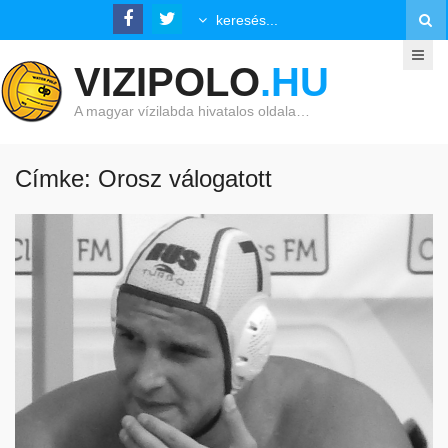
VIZIPOLO
.HU
A magyar vízilabda hivatalos oldala…
Címke: Orosz válogatott