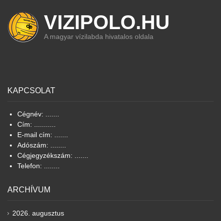
VIZIPOLO.HU
A magyar vízilabda hivatalos oldala
KAPCSOLAT
Cégnév: .......
Cím: ...........
E-mail cím: .......
Adószám: ........
Cégjegyzékszám: .......
Telefon: ........
ARCHÍVUM
2026. augusztus