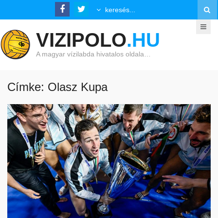
VIZIPOLO
.HU
A magyar vízilabda hivatalos oldala…
Címke: Olasz Kupa