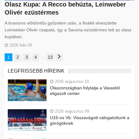
Olasz Kupa: A Recco behúzta, Leinweber
Olivér ezüstérmes
A bravúros elődöntős győzelem után, a finálét elvesztette
Leinweber Olivér csapata, így a Savona ezüstérmes lett az olasz
kupában.
2026 febr 09
…
1
2
3
4
13
LEGFRISSEBB HÍREINK
2026 augusztus 10.
Olaszországban folytatja a Vasastól
eligazolt center
2026 augusztus 09.
U16-os Vb: Visszavágott válogatottunk a
görögöknek